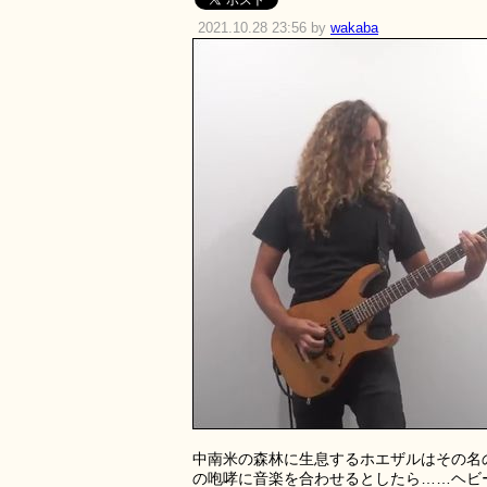
2021.10.28 23:56 by
wakaba
中南米の森林に生息するホエザルはその名
の咆哮に音楽を合わせるとしたら……ヘビ