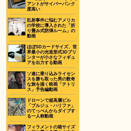
アントがサイバーパンク
度高い
乱射事件に悩むアメリカ
の学校に導入された「折
り畳み式防弾ルーム」の
動画
ほぼSDカードサイズ、世
界最小の光造形式3Dプリ
ンターが小さなフィギュ
アを出力する動画
ソ連に乗り込みライセン
スを勝ち取った男の数奇
な旅を描く映画「テトリ
ス」予告編動画
ドローンで超高層ビル
「ブルジュ・ハリファ」
のてっぺんからダイブす
る一人称動画
フィラメントの箱サイズ