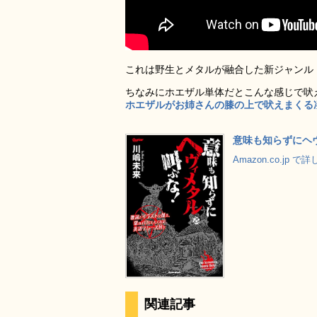
これは野生とメタルが融合した新ジャンル
ちなみにホエザル単体だとこんな感じで吠
ホエザルがお姉さんの膝の上で吠えまくる
意味も知らずにヘヴィメ
Amazon.co.jp 
関連記事