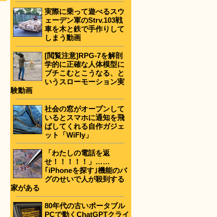
実際に乗って遊べるスウ
ェーデン軍のStrv.103戦
車を木と鉄で手作りして
しまう動画
[閲覧注意]RPG-7を解剖
-
学的に正確な人体模型に
ブチこむとこうなる、と
いうスローモーション実
験動画
社会の窓がオープンして
いるとスマホに通知を飛
ばしてくれる自作ガジェ
ット「WiFly」
「わたしの電話を返
せ！！！！！」……
｢iPhoneを探す｣機能のバ
グのせいで人が殺到する
家がある
80年代の古いポータブル
PCで動くChatGPTクライ