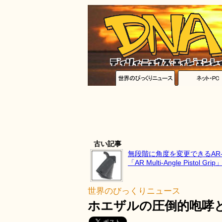
古い記事
無段階に角度を変更できるAR-
「AR Multi-Angle Pistol Grip
世界のびっくりニュース
ホエザルの圧倒的咆哮