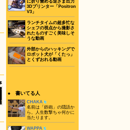
に折り畳める逆さま出力
3Dプリンター「Positron
V3」
ランチタイムの超多忙な
シェフの視点から撮影さ
れたものすごく美味しそ
うな動画
外部からのハッキングで
ロボット犬が「くたっ」
とくずおれる動画
事
● 書いてる人
CHAKA
名前は「鉄砲」の隠語か
ら。人生数撃ちゃ何かに
当たります。
WAPPA