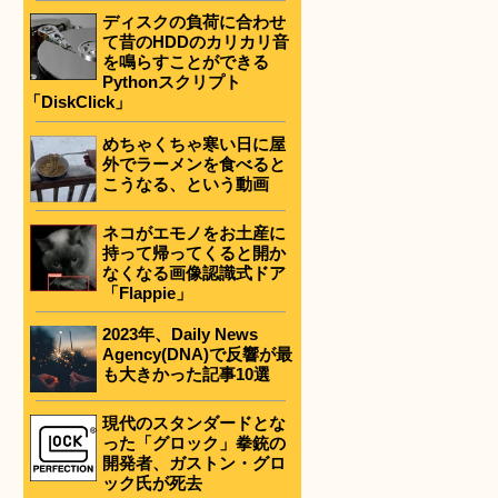
ディスクの負荷に合わせ
て昔のHDDのカリカリ音
を鳴らすことができる
Pythonスクリプト
「DiskClick」
めちゃくちゃ寒い日に屋
外でラーメンを食べると
こうなる、という動画
ネコがエモノをお土産に
持って帰ってくると開か
なくなる画像認識式ドア
「Flappie」
2023年、Daily News
Agency(DNA)で反響が最
も大きかった記事10選
現代のスタンダードとな
った「グロック」拳銃の
開発者、ガストン・グロ
ック氏が死去