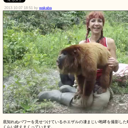
2013.10.07 18:51 by
wakaba
底知れぬパワーを見せつけているホエザルの凄まじい咆哮を撮影した
くらい吠えまくっています。