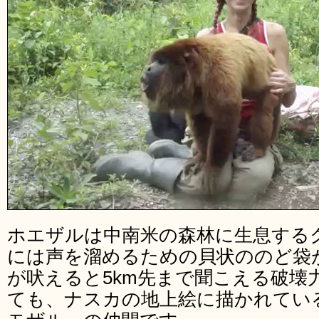
ホエザルは中南米の森林に生息する
には声を溜めるための貝状ののど袋
が吠えると5km先まで聞こえる破壊
ても、ナスカの地上絵に描かれてい