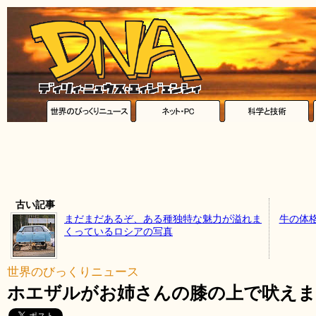
古い記事
まだまだあるぞ、ある種独特な魅力が溢れま
牛の体
くっているロシアの写真
世界のびっくりニュース
ホエザルがお姉さんの膝の上で吠えま