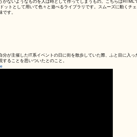
うがないようなものを人は時として作ってしまうもの。こちらはHTML
oxをドットとして用いて色々と遊べるライブラリです。スムーズに動くチェ
味です。
自分が主催したIT系イベントの日に街を散歩していた際、ふと目に入っ
現することを思いついたとのこと。
be