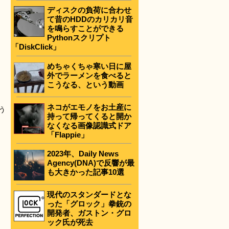
ディスクの負荷に合わせ
て昔のHDDのカリカリ音
を鳴らすことができる
Pythonスクリプト
「DiskClick」
めちゃくちゃ寒い日に屋
外でラーメンを食べると
ま
こうなる、という動画
ネコがエモノをお土産に
う
持って帰ってくると開か
なくなる画像認識式ドア
「Flappie」
2023年、Daily News
Agency(DNA)で反響が最
も大きかった記事10選
現代のスタンダードとな
った「グロック」拳銃の
開発者、ガストン・グロ
ック氏が死去