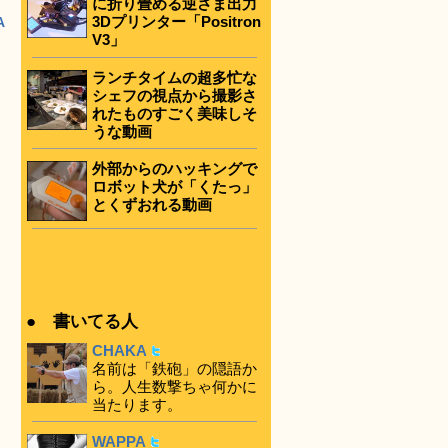
に折り畳める逆さま出力
3Dプリンター「Positron
A
V3」
ランチタイムの超多忙な
シェフの視点から撮影さ
れたものすごく美味しそ
うな動画
外部からのハッキングで
ロボット犬が「くたっ」
とくずおれる動画
● 書いてる人
CHAKA
名前は「鉄砲」の隠語か
ら。人生数撃ちゃ何かに
当たります。
WAPPA