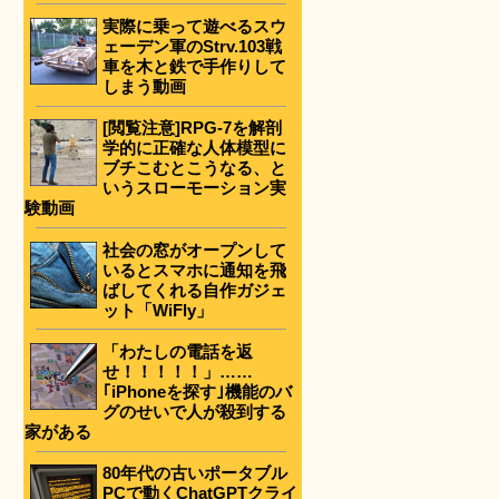
実際に乗って遊べるスウ
ェーデン軍のStrv.103戦
車を木と鉄で手作りして
しまう動画
[閲覧注意]RPG-7を解剖
学的に正確な人体模型に
ブチこむとこうなる、と
いうスローモーション実
験動画
社会の窓がオープンして
いるとスマホに通知を飛
ばしてくれる自作ガジェ
ット「WiFly」
「わたしの電話を返
せ！！！！！」……
｢iPhoneを探す｣機能のバ
グのせいで人が殺到する
家がある
80年代の古いポータブル
PCで動くChatGPTクライ