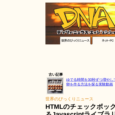
古い記事
ゆでる時間を30秒ずつ増やし
卵を作る方法を探る実験動画
世界のびっくりニュース
HTMLのチェックボ
るJavascriptライブラリ