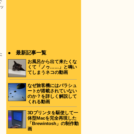
で
ッ
● 最新記事一覧
た
お風呂から出て来たくな
くて「ノゥ……」と鳴い
てしまうネコの動画
なぜ旅客機にはパラシュ
ートが搭載されていない
のか？を詳しく解説して
くれる動画
3Dプリンタを駆使して一
体型Macを完全再現した
「Brewintosh」の制作動
画