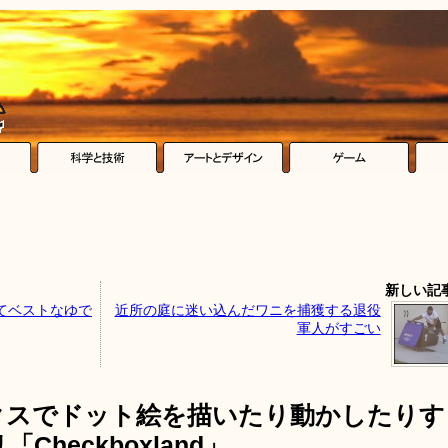
新しい記
てベストなゆで
近所の庭に迷い込んだワニを捕獲する退役
軍人がすごい
ックスでドット絵を描いたり動かしたりす
「Checkboxland」