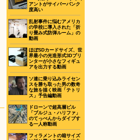
アントがサイバーパンク
度高い
乱射事件に悩むアメリカ
の学校に導入された「折
り畳み式防弾ルーム」の
動画
ほぼSDカードサイズ、世
界最小の光造形式3Dプリ
ンターが小さなフィギュ
アを出力する動画
ソ連に乗り込みライセン
スを勝ち取った男の数奇
な旅を描く映画「テトリ
ス」予告編動画
ドローンで超高層ビル
「ブルジュ・ハリファ」
のてっぺんからダイブす
る一人称動画
フィラメントの箱サイズ