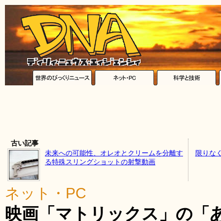
古い記事
未来への可能性、オレオとクリームを分離す
限りな
る特殊スリングショットの射撃動画
ネット・PC
映画「マトリックス」の「あ