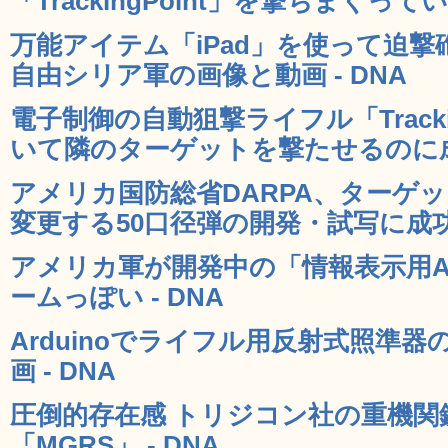
「TrackingPoint」を撃ちまくって
万能アイテム「iPad」を使って迫
自由シリア軍の画像と動画 - DNA
電子制御の自動狙撃ライフル「Tracki
いて隣のターゲットを撃たせるのに成功
アメリカ国防総省DARPA、ターゲ
変更する50口径弾の開発・試写に成功 
アメリカ軍が開発中の「情報表示用
ームっぽい - DNA
Arduinoでライフル用反射式照準
画 - DNA
圧倒的存在感 トリジコン社の重機関
「MGRS」 - DNA