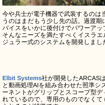
今や兵士が電子機器で武装するのは
うのはまだもう少し先の話。過渡期
バイスをいかに後付けでパワーアッ
そんなニーズを満たすべくイスラエルのEl
ジュラー式のシステムを開発しまし
Elbit Systems
社が開発したARCA
と動画処理AIを組み合わせた照準シ
ーネントがグリップとスコープ型デ
れているので、専用のものでなくて