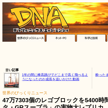
古い記事
1年の間に棒高跳びでどこまで高く飛べるよ
酔った
うになったのか成長を追いかけた動画
世界のびっくりニュース
47万7303個のレゴブロックを540
タ・GRスープラ」の実物大レプリカ