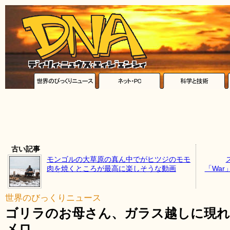
古い記事
モンゴルの大草原の真ん中でがヒツジのモモ
肉を焼くところが最高に楽しそうな動画
「Wa
世界のびっくりニュース
ゴリラのお母さん、ガラス越しに現れ
メロ