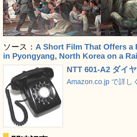
ソース：
A Short Film That Offers a 
in Pyongyang, North Korea on a Ra
NTT 601-A2 
Amazon.co.jp で詳