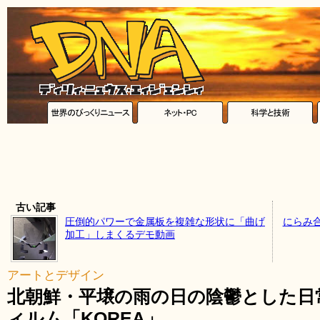
古い記事
圧倒的パワーで金属板を複雑な形状に「曲げ
にらみ
加工」しまくるデモ動画
アートとデザイン
北朝鮮・平壌の雨の日の陰鬱とした日
ィルム「KOREA」