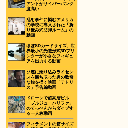
アントがサイバーパンク
度高い
乱射事件に悩むアメリカ
の学校に導入された「折
り畳み式防弾ルーム」の
動画
ほぼSDカードサイズ、世
界最小の光造形式3Dプリ
ンターが小さなフィギュ
アを出力する動画
ソ連に乗り込みライセン
スを勝ち取った男の数奇
な旅を描く映画「テトリ
ス」予告編動画
ドローンで超高層ビル
「ブルジュ・ハリファ」
のてっぺんからダイブす
る一人称動画
フィラメントの箱サイズ