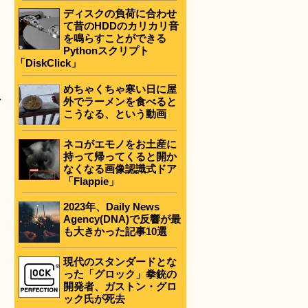
ディスクの負荷に合わせ
て昔のHDDのカリカリ音
を鳴らすことができる
Pythonスクリプト
「DiskClick」
めちゃくちゃ寒い日に屋
ァ
外でラーメンを食べると
こうなる、という動画
ネコがエモノをお土産に
持って帰ってくると開か
なくなる画像認識式ドア
「Flappie」
2023年、Daily News
Agency(DNA)で反響が最
も大きかった記事10選
現代のスタンダードとな
った「グロック」拳銃の
開発者、ガストン・グロ
ック氏が死去