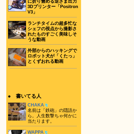
に折り畳める逆さま出力
3Dプリンター「Positron
V3」
ランチタイムの超多忙な
シェフの視点から撮影さ
れたものすごく美味しそ
うな動画
外部からのハッキングで
ロボット犬が「くたっ」
とくずおれる動画
● 書いてる人
CHAKA
名前は「鉄砲」の隠語か
ら。人生数撃ちゃ何かに
当たります。
WAPPA