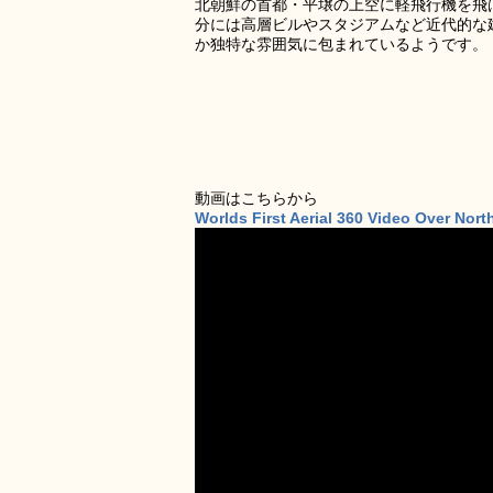
北朝鮮の首都・平壌の上空に軽飛行機を飛
分には高層ビルやスタジアムなど近代的な
か独特な雰囲気に包まれているようです。
動画はこちらから
Worlds First Aerial 360 Video Over Nor