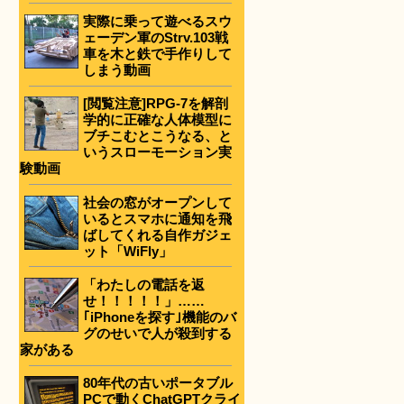
実際に乗って遊べるスウ
ェーデン軍のStrv.103戦
車を木と鉄で手作りして
しまう動画
[閲覧注意]RPG-7を解剖
学的に正確な人体模型に
ブチこむとこうなる、と
いうスローモーション実
験動画
社会の窓がオープンして
いるとスマホに通知を飛
ばしてくれる自作ガジェ
ット「WiFly」
「わたしの電話を返
せ！！！！！」……
｢iPhoneを探す｣機能のバ
グのせいで人が殺到する
家がある
80年代の古いポータブル
PCで動くChatGPTクライ