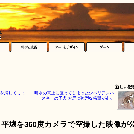
新しい記
車を消してしま
噴水の真上に座ってしまったシベリアンハ
スキーの子犬 お尻に強烈な衝撃が走る
平壌を360度カメラで空撮した映像が