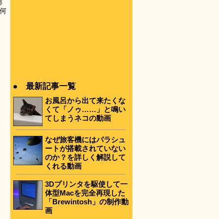
部
何
● 最新記事一覧
お風呂から出て来たくな
くて「ノゥ……」と鳴い
てしまうネコの動画
なぜ旅客機にはパラシュ
ートが搭載されていない
のか？を詳しく解説して
くれる動画
3Dプリンタを駆使して一
体型Macを完全再現した
「Brewintosh」の制作動
画