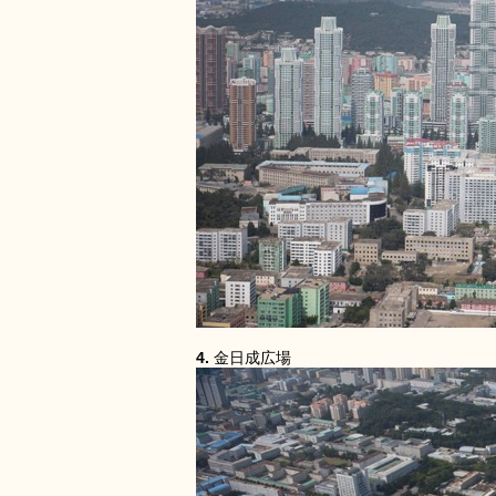
4.
金日成広場