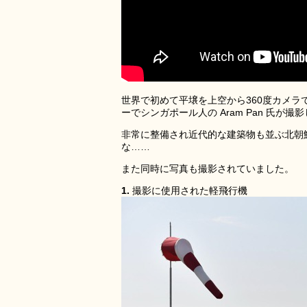
世界で初めて平壌を上空から360度カメラ
ーでシンガポール人の Aram Pan 氏が撮
非常に整備され近代的な建築物も並ぶ北朝
な……
また同時に写真も撮影されていました。
1.
撮影に使用された軽飛行機