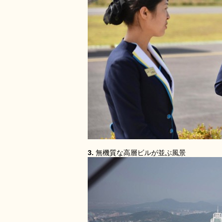
3.
無機質な高層ビルが並ぶ風景