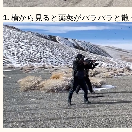
1.
横から見ると薬莢がバラバラと散