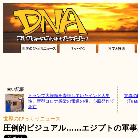
古い記事
トランプ大統領を崇拝していたインド人男
驚異の時
性、新型コロナ感染の報道の後、心臓発作で
（Tu
死亡
世界のびっくりニュース
圧倒的ビジュアル……エジプトの軍事