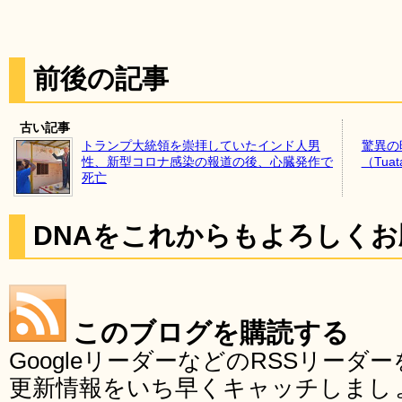
前後の記事
古い記事
トランプ大統領を崇拝していたインド人男
驚異の時
性、新型コロナ感染の報道の後、心臓発作で
（Tu
死亡
DNAをこれからもよろしく
このブログを購読する
GoogleリーダーなどのRSSリー
更新情報をいち早くキャッチしまし