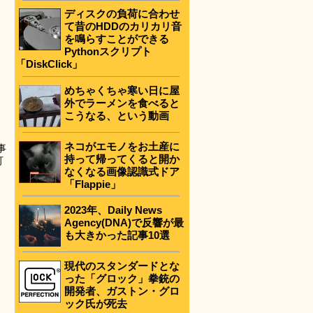
ディスクの負荷に合わせ
て昔のHDDのカリカリ音
を鳴らすことができる
Pythonスクリプト
「DiskClick」
めちゃくちゃ寒い日に屋
外でラーメンを食べると
こうなる、という動画
ネコがエモノをお土産に
事
持って帰ってくると開か
可
なくなる画像認識式ドア
「Flappie」
2023年、Daily News
Agency(DNA)で反響が最
も大きかった記事10選
現代のスタンダードとな
った「グロック」拳銃の
開発者、ガストン・グロ
ック氏が死去