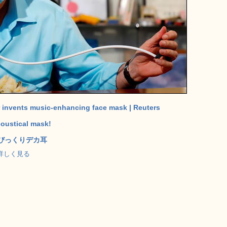
 invents music-enhancing face mask | Reuters
coustical mask!
びっくりデカ耳
 で詳しく見る