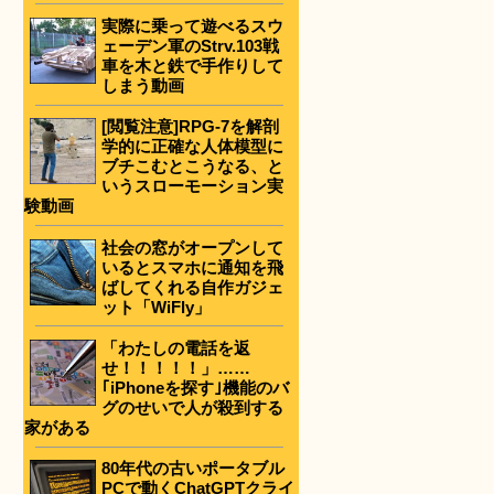
実際に乗って遊べるスウ
ェーデン軍のStrv.103戦
車を木と鉄で手作りして
しまう動画
[閲覧注意]RPG-7を解剖
学的に正確な人体模型に
ブチこむとこうなる、と
いうスローモーション実
験動画
社会の窓がオープンして
いるとスマホに通知を飛
ばしてくれる自作ガジェ
ット「WiFly」
「わたしの電話を返
せ！！！！！」……
｢iPhoneを探す｣機能のバ
グのせいで人が殺到する
家がある
80年代の古いポータブル
PCで動くChatGPTクライ