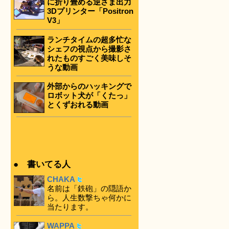
に折り畳める逆さま出力
3Dプリンター「Positron
V3」
ランチタイムの超多忙な
シェフの視点から撮影さ
れたものすごく美味しそ
うな動画
外部からのハッキングで
ロボット犬が「くたっ」
とくずおれる動画
● 書いてる人
CHAKA
名前は「鉄砲」の隠語か
ら。人生数撃ちゃ何かに
当たります。
WAPPA