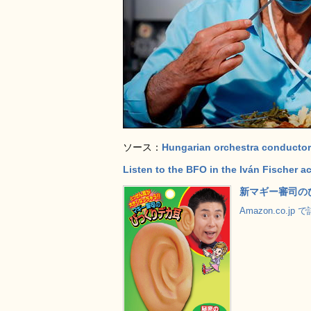
ソース：
Hungarian orchestra conductor
Listen to the BFO in the Iván Fischer a
新マギー審司の
Amazon.co.jp