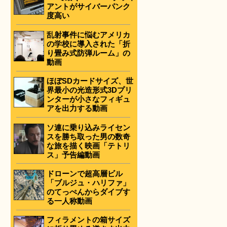
アントがサイバーパンク
度高い
乱射事件に悩むアメリカ
の学校に導入された「折
り畳み式防弾ルーム」の
動画
ほぼSDカードサイズ、世
界最小の光造形式3Dプリ
ンターが小さなフィギュ
アを出力する動画
ソ連に乗り込みライセン
スを勝ち取った男の数奇
な旅を描く映画「テトリ
ス」予告編動画
ドローンで超高層ビル
「ブルジュ・ハリファ」
のてっぺんからダイブす
る一人称動画
フィラメントの箱サイズ