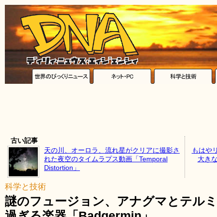
古い記事
天の川、オーロラ、流れ星がクリアに撮影さ
もはや
れた夜空のタイムラプス動画「Temporal
大きな
Distortion」
科学と技術
謎のフュージョン、アナグマとテル
過ぎる楽器「Badgermin」