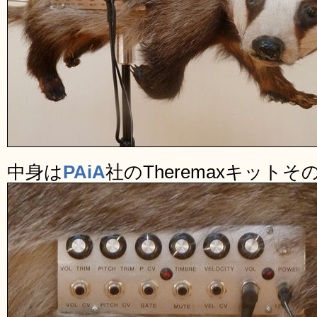
中身は
PAiA
社のTheremaxキット