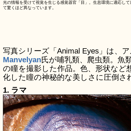
光の情報を受けて視覚を生じる感覚器官「目」。生息環境に適応して
て驚くほど異なっています。
写真シリーズ「Animal Eyes」は
Manvelyan
氏が哺乳類、爬虫類。魚
の瞳を撮影した作品。色、形状など
化した瞳の神秘的な美しさに圧倒さ
1. ラマ