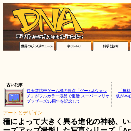
古い記事
任天堂携帯ゲーム機の原点「ゲーム&ウォッ
「無料
チ」がフルカラー液晶で復活 スーパーマリオ
板が本
ブラザーズ35周年を記念して
アートとデザイン
種によって大きく異る進化の神秘、い
ーズアップ撮影した写真シリーズ「Anima