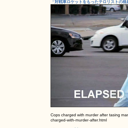
「対戦車ロケットをもったテロリストの格好
Cops charged with murder after tasing man
charged-with-murder-after.html