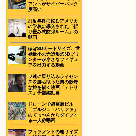
アントがサイバーパンク
度高い
乱射事件に悩むアメリカ
の学校に導入された「折
り畳み式防弾ルーム」の
動画
ほぼSDカードサイズ、世
界最小の光造形式3Dプリ
ンターが小さなフィギュ
アを出力する動画
ソ連に乗り込みライセン
スを勝ち取った男の数奇
な旅を描く映画「テトリ
ス」予告編動画
ドローンで超高層ビル
「ブルジュ・ハリファ」
のてっぺんからダイブす
る一人称動画
フィラメントの箱サイズ