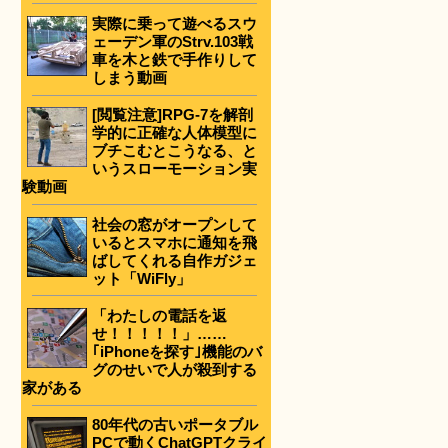
実際に乗って遊べるスウ
ェーデン軍のStrv.103戦
車を木と鉄で手作りして
しまう動画
[閲覧注意]RPG-7を解剖
学的に正確な人体模型に
ブチこむとこうなる、と
いうスローモーション実
験動画
社会の窓がオープンして
いるとスマホに通知を飛
ばしてくれる自作ガジェ
ット「WiFly」
「わたしの電話を返
せ！！！！！」……
｢iPhoneを探す｣機能のバ
グのせいで人が殺到する
家がある
80年代の古いポータブル
PCで動くChatGPTクライ