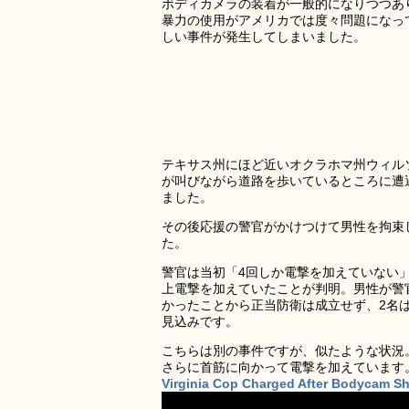
ボディカメラの装着が一般的になりつつあ
暴力の使用がアメリカでは度々問題になっ
しい事件が発生してしまいました。
テキサス州にほど近いオクラホマ州ウィル
が叫びながら道路を歩いているところに遭
ました。
その後応援の警官がかけつけて男性を拘束
た。
警官は当初「4回しか電撃を加えていない
上電撃を加えていたことが判明。男性が警
かったことから正当防衛は成立せず、2名
見込みです。
こちらは別の事件ですが、似たような状況
さらに首筋に向かって電撃を加えています
Virginia Cop Charged After Bodycam S