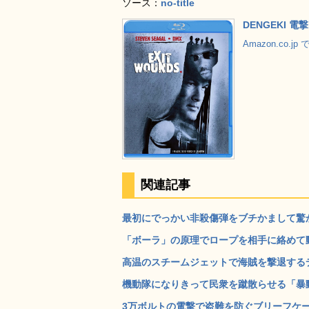
ソース：
no-title
DENGEKI 電撃 [
Amazon.co.j
関連記事
最初にでっかい非殺傷弾をブチかまして驚かせ
「ボーラ」の原理でロープを相手に絡めて動きを
高温のスチームジェットで海賊を撃退するデバ
機動隊になりきって民衆を蹴散らせる「暴動
3万ボルトの電撃で盗難を防ぐブリーフケース「Super