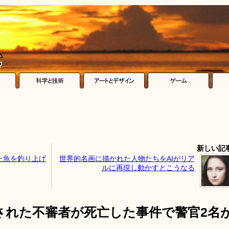
新しい記
た魚を釣り上げ
世界的名画に描かれた人物たちをAIがリア
ルに再現し動かすとこうなる
された不審者が死亡した事件で警官2名