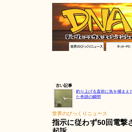
古い記事
釣り上げる直前に魚を捕まえ
た奇跡の瞬間
世界のびっくりニュース
指示に従わず50回電撃
起訴