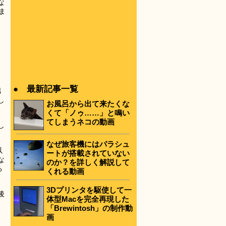
な
ま
● 最新記事一覧
男
し
お風呂から出て来たくな
くて「ノゥ……」と鳴い
てしまうネコの動画
し
なぜ旅客機にはパラシュ
以
ートが搭載されていない
な
のか？を詳しく解説して
る
くれる動画
3Dプリンタを駆使して一
後
体型Macを完全再現した
「Brewintosh」の制作動
画