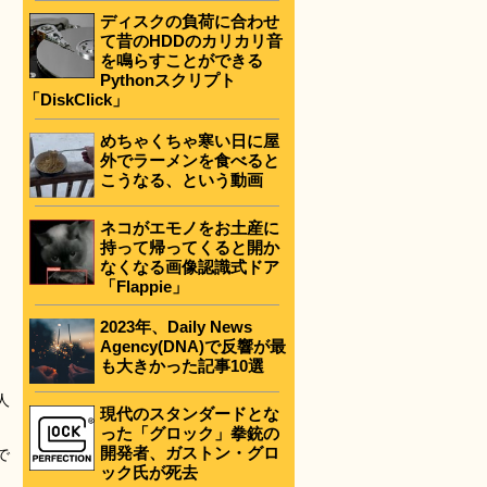
ディスクの負荷に合わせ
て昔のHDDのカリカリ音
を鳴らすことができる
Pythonスクリプト
「DiskClick」
めちゃくちゃ寒い日に屋
外でラーメンを食べると
こうなる、という動画
ネコがエモノをお土産に
持って帰ってくると開か
なくなる画像認識式ドア
「Flappie」
2023年、Daily News
Agency(DNA)で反響が最
も大きかった記事10選
人
現代のスタンダードとな
った「グロック」拳銃の
開発者、ガストン・グロ
で
ック氏が死去