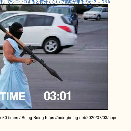
」でウロウロすると何分くらいで警察が来るのか？ – DNA
 50 times / Boing Boing https://boingboing.net/2020/07/03/cops-