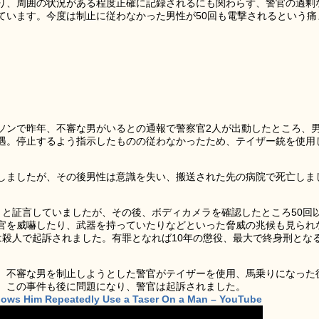
り、周囲の状況がある程度正確に記録されるにも関わらず、警官の過剰
ています。今度は制止に従わなかった男性が50回も電撃されるという痛
ソンで昨年、不審な男がいるとの通報で警察官2人が出動したところ、
遇。停止するよう指示したものの従わなかったため、テイザー銃を使用
しましたが、その後男性は意識を失い、搬送された先の病院で死亡しま
」と証言していましたが、その後、ボディカメラを確認したところ50回
官を威嚇したり、武器を持っていたりなどといった脅威の兆候も見られ
は殺人で起訴されました。有罪となれば10年の懲役、最大で終身刑とな
。不審な男を制止しようとした警官がテイザーを使用、馬乗りになった
。この事件も後に問題になり、警官は起訴されました。
hows Him Repeatedly Use a Taser On a Man – YouTube