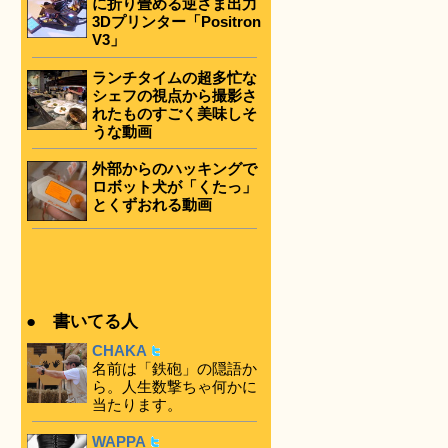
に折り畳める逆さま出力
3Dプリンター「Positron
V3」
ランチタイムの超多忙な
シェフの視点から撮影さ
れたものすごく美味しそ
うな動画
外部からのハッキングで
ロボット犬が「くたっ」
とくずおれる動画
● 書いてる人
CHAKA
名前は「鉄砲」の隠語か
ら。人生数撃ちゃ何かに
当たります。
WAPPA