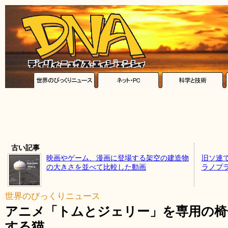
古い記事
映画やゲーム、漫画に登場する架空の建造物
旧ソ連
の大きさを並べて比較した動画
ラノプ
世界のびっくりニュース
アニメ「トムとジェリー」を専用の椅
する猫