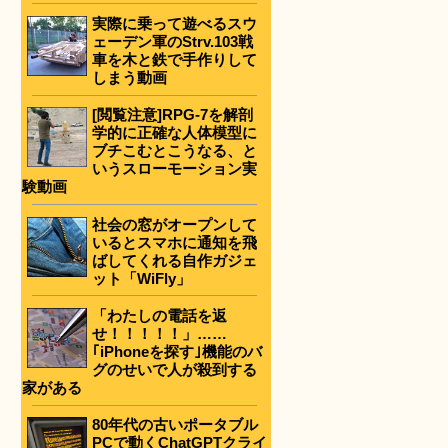
実際に乗って遊べるスウ
ェーデン軍のStrv.103戦
車を木と鉄で手作りして
しまう動画
[閲覧注意]RPG-7を解剖
学的に正確な人体模型に
ブチこむとこうなる、と
いうスローモーション実
験動画
社会の窓がオープンして
いるとスマホに通知を飛
ばしてくれる自作ガジェ
ット「WiFly」
「わたしの電話を返
せ！！！！！」……
｢iPhoneを探す｣機能のバ
グのせいで人が殺到する
家がある
80年代の古いポータブル
PCで動くChatGPTクライ