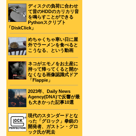
ディスクの負荷に合わせ
て昔のHDDのカリカリ音
を鳴らすことができる
Pythonスクリプト
「DiskClick」
めちゃくちゃ寒い日に屋
外でラーメンを食べると
こうなる、という動画
ネコがエモノをお土産に
持って帰ってくると開か
なくなる画像認識式ドア
「Flappie」
2023年、Daily News
Agency(DNA)で反響が最
も大きかった記事10選
現代のスタンダードとな
った「グロック」拳銃の
開発者、ガストン・グロ
ック氏が死去