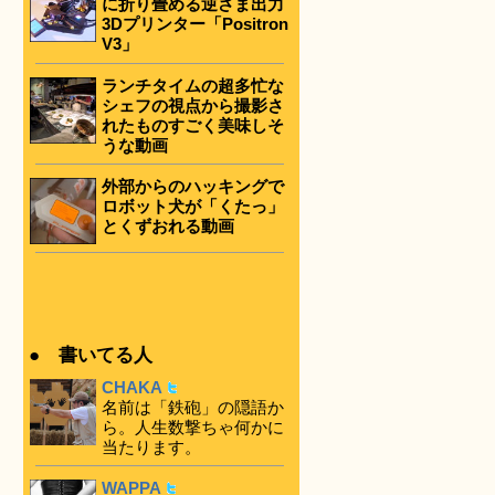
に折り畳める逆さま出力
3Dプリンター「Positron
V3」
ランチタイムの超多忙な
シェフの視点から撮影さ
れたものすごく美味しそ
うな動画
外部からのハッキングで
ロボット犬が「くたっ」
とくずおれる動画
● 書いてる人
CHAKA
名前は「鉄砲」の隠語か
ら。人生数撃ちゃ何かに
当たります。
WAPPA