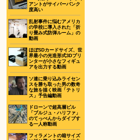
アントがサイバーパンク
度高い
乱射事件に悩むアメリカ
の学校に導入された「折
り畳み式防弾ルーム」の
動画
ほぼSDカードサイズ、世
界最小の光造形式3Dプリ
ンターが小さなフィギュ
アを出力する動画
ソ連に乗り込みライセン
スを勝ち取った男の数奇
な旅を描く映画「テトリ
ス」予告編動画
ドローンで超高層ビル
「ブルジュ・ハリファ」
のてっぺんからダイブす
る一人称動画
フィラメントの箱サイズ