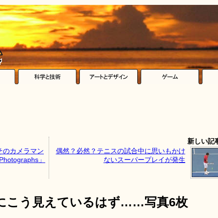
新しい記
そのカメラマン
偶然？必然？テニスの試合中に思いもかけ
otographs」
ないスーパープレイが発生
にこう見えているはず……写真6枚