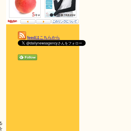
feedはこちらから
る
を