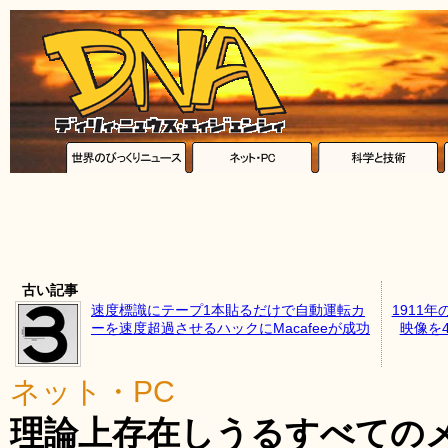
古い記事
速度標識にテープ1本貼るだけで自動運転カ
1911
ーを速度超過させるハックにMacafeeが成功
映像を4
ネット・PC
理論上存在しうるすべての