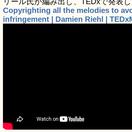
リール氏が編み出し、TEDxで発表
Copyrighting all the melodies to av
infringement | Damien Riehl | TED