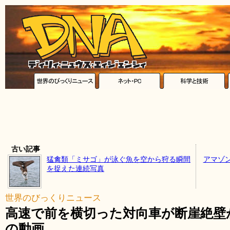
古い記事
猛禽類「ミサゴ」が泳ぐ魚を空から狩る瞬間
アマゾ
を捉えた連続写真
世界のびっくりニュース
高速で前を横切った対向車が断崖絶壁
の動画