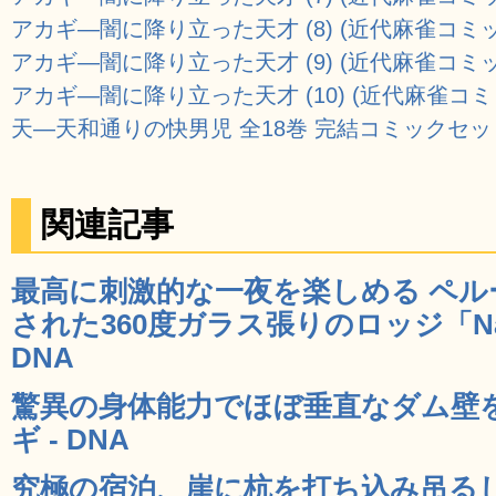
アカギ―闇に降り立った天才 (8) (近代麻雀コミ
アカギ―闇に降り立った天才 (9) (近代麻雀コミ
アカギ―闇に降り立った天才 (10) (近代麻雀コミ
天―天和通りの快男児 全18巻 完結コミックセッ
関連記事
最高に刺激的な一夜を楽しめる ペ
された360度ガラス張りのロッジ「Natura 
DNA
驚異の身体能力でほぼ垂直なダム壁
ギ - DNA
究極の宿泊、崖に杭を打ち込み吊る