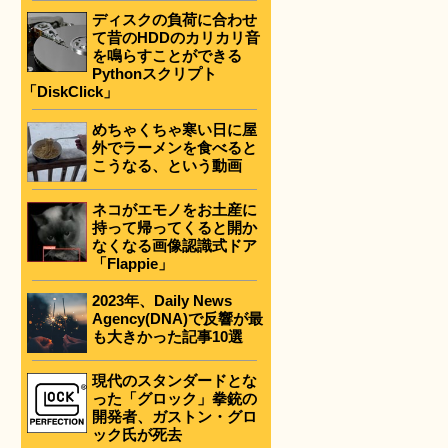
ディスクの負荷に合わせ
て昔のHDDのカリカリ音
を鳴らすことができる
Pythonスクリプト
「DiskClick」
めちゃくちゃ寒い日に屋
外でラーメンを食べると
こうなる、という動画
ネコがエモノをお土産に
持って帰ってくると開か
なくなる画像認識式ドア
「Flappie」
2023年、Daily News
Agency(DNA)で反響が最
も大きかった記事10選
現代のスタンダードとな
った「グロック」拳銃の
開発者、ガストン・グロ
ック氏が死去