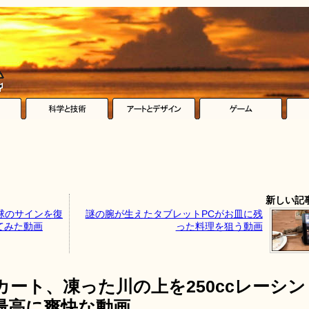
新しい記
野球のサインを復
謎の腕が生えたタブレットPCがお皿に残
てみた動画
った料理を狙う動画
ート、凍った川の上を250ccレーシン
最高に爽快な動画