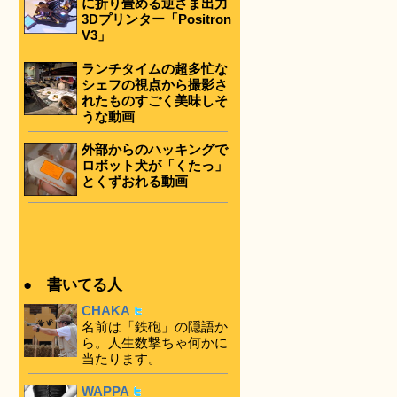
に折り畳める逆さま出力
3Dプリンター「Positron
V3」
ランチタイムの超多忙な
シェフの視点から撮影さ
れたものすごく美味しそ
うな動画
外部からのハッキングで
ロボット犬が「くたっ」
とくずおれる動画
● 書いてる人
CHAKA
名前は「鉄砲」の隠語か
ら。人生数撃ちゃ何かに
当たります。
WAPPA