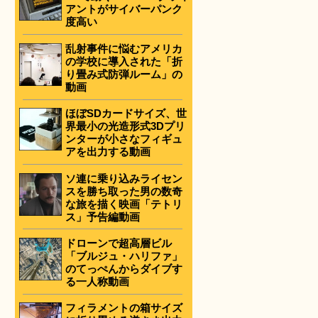
アントがサイバーパンク
度高い
乱射事件に悩むアメリカ
の学校に導入された「折
り畳み式防弾ルーム」の
動画
ほぼSDカードサイズ、世
界最小の光造形式3Dプリ
ンターが小さなフィギュ
アを出力する動画
ソ連に乗り込みライセン
スを勝ち取った男の数奇
な旅を描く映画「テトリ
ス」予告編動画
ドローンで超高層ビル
「ブルジュ・ハリファ」
のてっぺんからダイブす
る一人称動画
フィラメントの箱サイズ