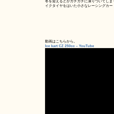
冬を迎えるとがガチガチに凍りついてしま
イクタイヤをはいた小さなレーシングカー
動画はこちらから。
Ice kart CZ 250cc – YouTube