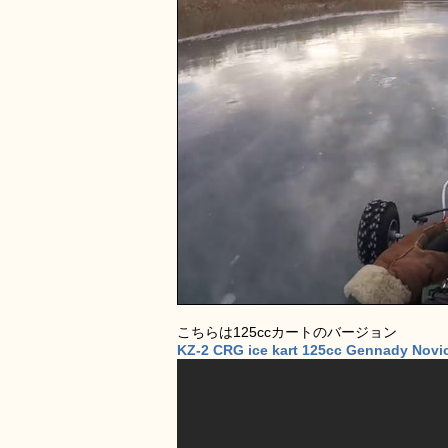
こちらは125ccカートのバージョン
KZ-2 CRG ice kart 125сс Gennady Nov