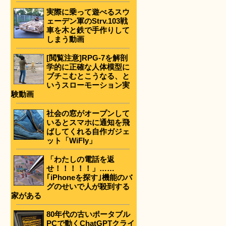
実際に乗って遊べるスウ
ェーデン軍のStrv.103戦
車を木と鉄で手作りして
しまう動画
[閲覧注意]RPG-7を解剖
学的に正確な人体模型に
ブチこむとこうなる、と
いうスローモーション実
験動画
社会の窓がオープンして
いるとスマホに通知を飛
ばしてくれる自作ガジェ
ット「WiFly」
「わたしの電話を返
せ！！！！！」……
｢iPhoneを探す｣機能のバ
グのせいで人が殺到する
家がある
80年代の古いポータブル
PCで動くChatGPTクライ