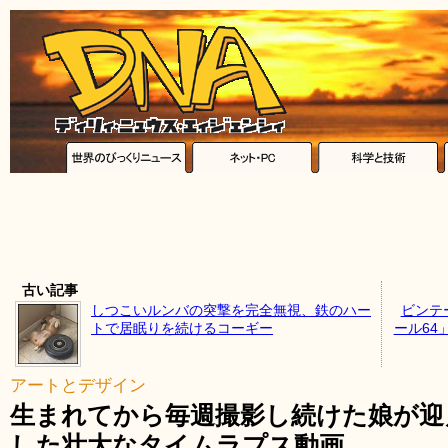
古い記事
しつこいルンバの突撃を完全無視、鉄のハー
ビンテ
トで居眠りを続けるコーギー
ール64
アートとデザイン
生まれてから毎週撮影し続けた娘が迎
した壮大なタイムラプス動画