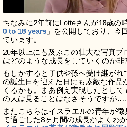
ちなみに2年前にLotteさんが18歳の
0 to 18 years
」を公開しており、今
ています。
20年以上にも及ぶこの壮大な写真プ
はどのような成長をしていくのか非
もしかすると子供や孫へ受け継がれていき
の誕生日を迎えた日にも素敵な作品
くるかも。まあ例え実現したとして
の人は見ることはなさそうですが…
またこちらはイスラエルの青年が徴
て過ごした8ヶ月間の成長がよくわ