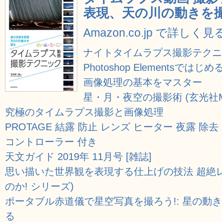
表現、天の川の動きを
Amazon.co.jp で詳しく見
ナイトタイムラプス撮影テクニッ
Photoshop Elements
画像処理の基本をマスター
星・月・夜空の撮影術 (玄光社M
究極のタイムラプス撮影と画像処理
PROTAGE 結露 防止 レンズ ヒーター 夜露 除去
コントローラー 付き
天文ガイド 2019年 11月号 [雑誌]
思い描いた世界観を表現する仕上げの技法 超絶レ
のか! シリーズ)
ポータブル赤道儀で星空写真を撮ろう!: 星の動
る