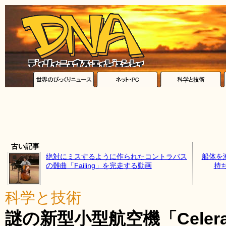
古い記事
絶対にミスするように作られたコントラバス
船体を
の難曲「Failing」を完走する動画
持
科学と技術
謎の新型小型航空機「Celera