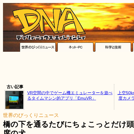
古い記事
VR空間の中でゲーム機エミュレーターを遊べ
上空50
るタイムマシン的アプリ「EmuVR」
度カメ
世界のびっくりニュース
橋の下を通るたびにちょこっとだけ頭
席の犬