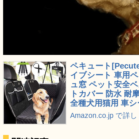
ペキュート[Pecut
イブシート 車用
ュ窓 ペット安全ベ
トカバー 防水 耐摩
全種犬用猫用 車シ
Amazon.co.jp で