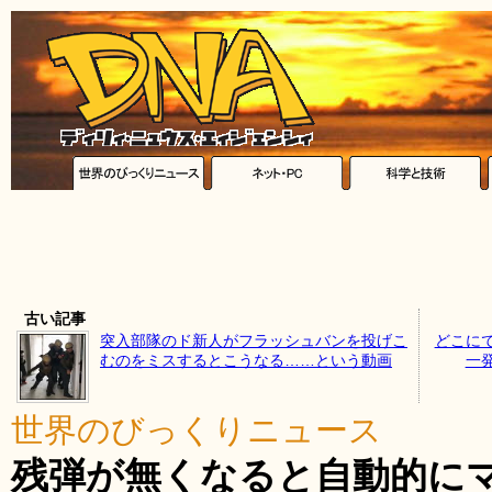
古い記事
突入部隊のド新人がフラッシュバンを投げこ
どこに
むのをミスするとこうなる……という動画
一
世界のびっくりニュース
残弾が無くなると自動的に