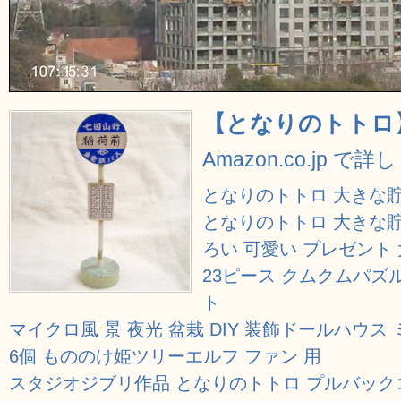
【となりのトトロ
Amazon.co.jp で
となりのトトロ 大きな貯
となりのトトロ 大きな貯
ろい 可愛い プレゼント
23ピース クムクムパズ
ト
マイクロ風 景 夜光 盆栽 DIY 装飾ドールハウス
6個 もののけ姫ツリーエルフ ファン 用
スタジオジブリ作品 となりのトトロ プルバック