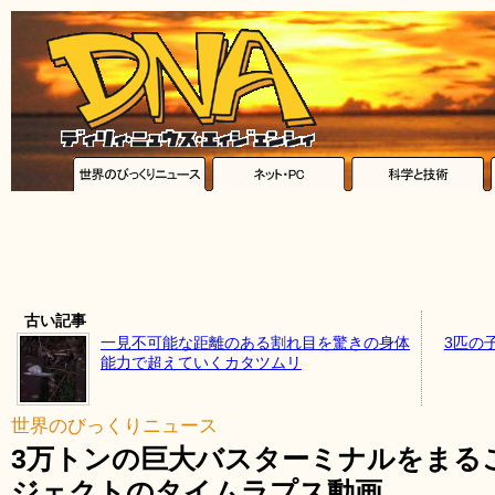
古い記事
一見不可能な距離のある割れ目を驚きの身体
3匹の
能力で超えていくカタツムリ
世界のびっくりニュース
3万トンの巨大バスターミナルをまる
ジェクトのタイムラプス動画