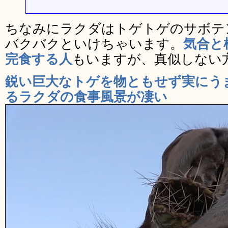
ちなみにラクダはトゲトゲのサボテ
バクバクといけちゃいます。
気合と
完食する人
もいますが、真似しない
鋭い巨大なトゲを物ともせず実にう
るラクダの食事風景が凄い