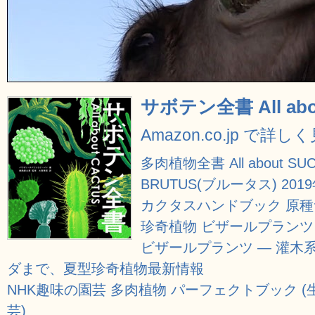
サボテン全書 All abo
Amazon.co.jp で詳し
多肉植物全書 All about SU
BRUTUS(ブルータス) 2019
カクタスハンドブック 原
珍奇植物 ビザールプラン
ビザールプランツ ― 灌木
ダまで、夏型珍奇植物最新情報
NHK趣味の園芸 多肉植物 パーフェクトブック (
芸)