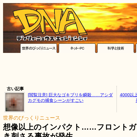
古い記事
[閲覧注意] 巨大なゴキブリを瞬殺……アシダ
4000
カグモの捕食シーンがすごい
世界のびっくりニュース
想像以上のインパクト……フロントガ
き刺さる事故が発生