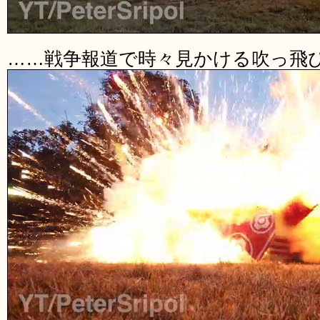
……戦争報道で時々見かける吹っ飛