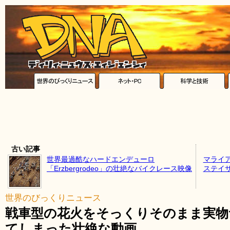
古い記事
世界最過酷なハードエンデューロ
マライ
「Erzbergrodeo」の壮絶なバイクレース映像
ステイ
世界のびっくりニュース
戦車型の花火をそっくりそのまま実物
てしまった壮絶な動画