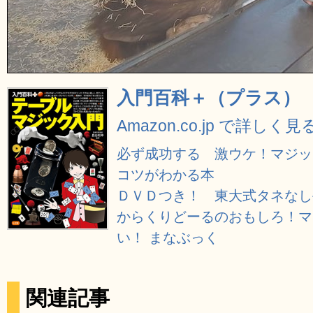
入門百科＋（プラス）
Amazon.co.jp で詳しく見
必ず成功する 激ウケ！マジッ
コツがわかる本
ＤＶＤつき！ 東大式タネなし
からくりどーるのおもしろ！マ
い！ まなぶっく
関連記事