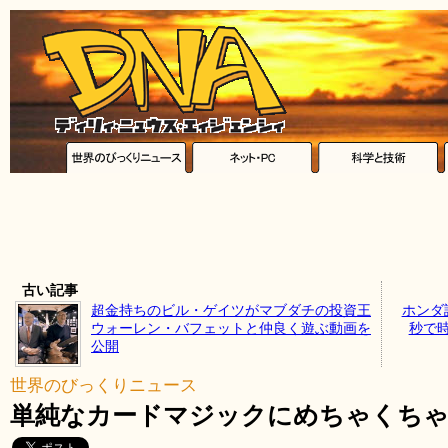
古い記事
超金持ちのビル・ゲイツがマブダチの投資王
ホンダ
ウォーレン・バフェットと仲良く遊ぶ動画を
秒で時
公開
世界のびっくりニュース
単純なカードマジックにめちゃくちゃ