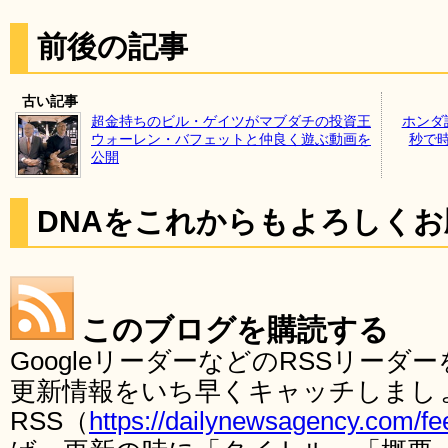
前後の記事
古い記事
超金持ちのビル・ゲイツがマブダチの投資王
ホンダ
ウォーレン・バフェットと仲良く遊ぶ動画を
秒で時
公開
DNAをこれからもよろしく
このブログを購読する
GoogleリーダーなどのRSSリー
更新情報をいち早くキャッチしまし
RSS（
https://dailynewsagency.com/fe