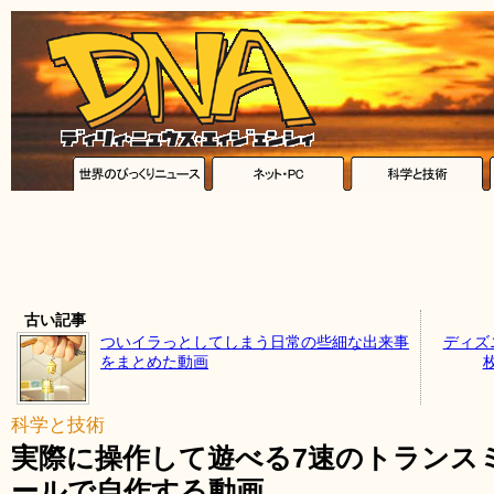
古い記事
ついイラっとしてしまう日常の些細な出来事
ディズ
をまとめた動画
科学と技術
実際に操作して遊べる7速のトランス
ールで自作する動画