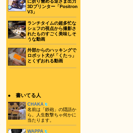
に折り畳める逆さま出力
3Dプリンター「Positron
V3」
ランチタイムの超多忙な
シェフの視点から撮影さ
れたものすごく美味しそ
うな動画
外部からのハッキングで
ロボット犬が「くたっ」
とくずおれる動画
● 書いてる人
CHAKA
名前は「鉄砲」の隠語か
ら。人生数撃ちゃ何かに
当たります。
て
WAPPA