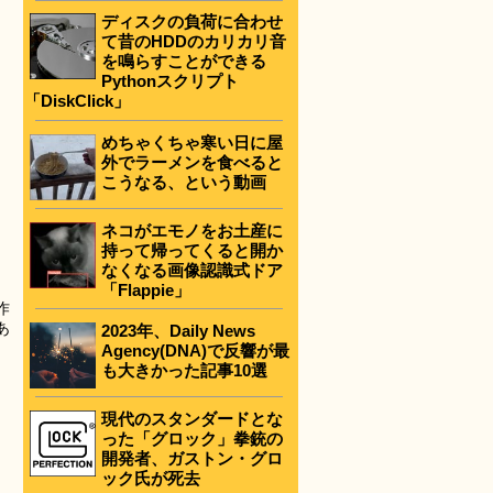
ディスクの負荷に合わせ
て昔のHDDのカリカリ音
を鳴らすことができる
Pythonスクリプト
「DiskClick」
めちゃくちゃ寒い日に屋
外でラーメンを食べると
こうなる、という動画
ネコがエモノをお土産に
持って帰ってくると開か
なくなる画像認識式ドア
「Flappie」
作
あ
2023年、Daily News
Agency(DNA)で反響が最
も大きかった記事10選
現代のスタンダードとな
った「グロック」拳銃の
開発者、ガストン・グロ
ック氏が死去