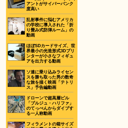
アントがサイバーパンク
度高い
乱射事件に悩むアメリカ
の学校に導入された「折
り畳み式防弾ルーム」の
動画
ほぼSDカードサイズ、世
界最小の光造形式3Dプリ
ンターが小さなフィギュ
アを出力する動画
ソ連に乗り込みライセン
スを勝ち取った男の数奇
な旅を描く映画「テトリ
ス」予告編動画
ドローンで超高層ビル
「ブルジュ・ハリファ」
のてっぺんからダイブす
る一人称動画
フィラメントの箱サイズ