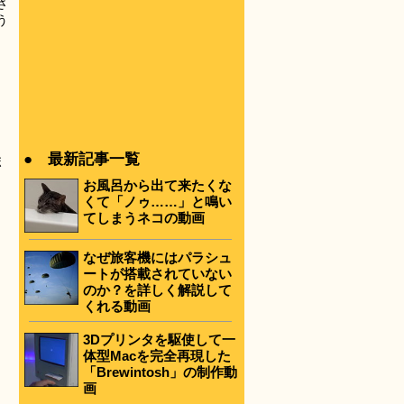
さ
う
● 最新記事一覧
ボ
お風呂から出て来たくな
くて「ノゥ……」と鳴い
てしまうネコの動画
なぜ旅客機にはパラシュ
ートが搭載されていない
のか？を詳しく解説して
くれる動画
3Dプリンタを駆使して一
体型Macを完全再現した
「Brewintosh」の制作動
画