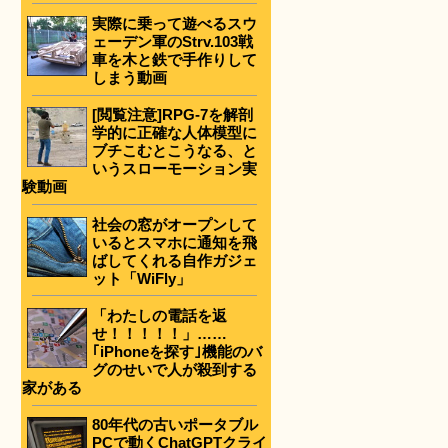
実際に乗って遊べるスウ
ェーデン軍のStrv.103戦
車を木と鉄で手作りして
しまう動画
[閲覧注意]RPG-7を解剖
学的に正確な人体模型に
ブチこむとこうなる、と
いうスローモーション実
験動画
社会の窓がオープンして
いるとスマホに通知を飛
ばしてくれる自作ガジェ
ット「WiFly」
「わたしの電話を返
せ！！！！！」……
｢iPhoneを探す｣機能のバ
グのせいで人が殺到する
家がある
80年代の古いポータブル
PCで動くChatGPTクライ