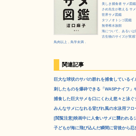
美しき捕食者 サメ図鑑
さめ先生が教える サメ
世界サメ図鑑
タツノオトシゴ図鑑
無脊椎水族館
海について、あるいは
古生物のサイズが実感で
鳥肉以上，鳥学未満．
関連記事
巨大な球状のサバの群れを捕食しているイルカ
刺したものを爆砕できる「WASPナイフ」
捕食した巨大サメを口にくわえ悠々と泳ぐシャ
みんなサメになれる背びれ風の水泳用フロート「S
[閲覧注意]映画中に人食いサメに襲われるシ
子どもが海に飛び込んだ瞬間に背後から忍び寄