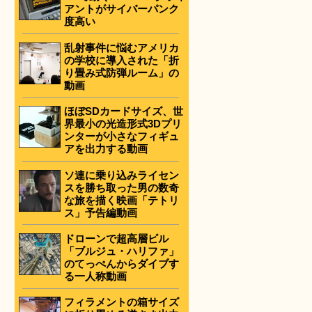
アントがサイバーパンク
度高い
乱射事件に悩むアメリカ
の学校に導入された「折
り畳み式防弾ルーム」の
動画
ほぼSDカードサイズ、世
界最小の光造形式3Dプリ
ンターが小さなフィギュ
アを出力する動画
ソ連に乗り込みライセン
スを勝ち取った男の数奇
な旅を描く映画「テトリ
ス」予告編動画
ドローンで超高層ビル
「ブルジュ・ハリファ」
のてっぺんからダイブす
る一人称動画
フィラメントの箱サイズ