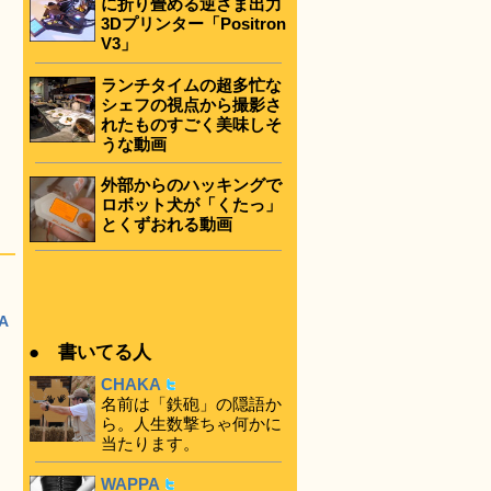
に折り畳める逆さま出力
3Dプリンター「Positron
V3」
ランチタイムの超多忙な
シェフの視点から撮影さ
れたものすごく美味しそ
うな動画
外部からのハッキングで
ロボット犬が「くたっ」
とくずおれる動画
A
● 書いてる人
CHAKA
名前は「鉄砲」の隠語か
ら。人生数撃ちゃ何かに
当たります。
WAPPA