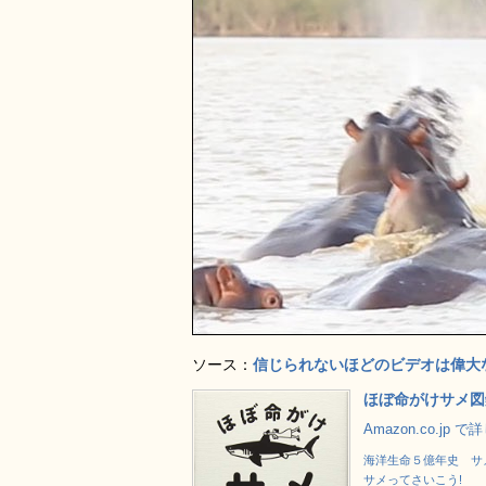
ソース：
信じられないほどのビデオは偉大な白
ほぼ命がけサメ図
Amazon.co.jp 
海洋生命５億年史 サ
サメってさいこう!