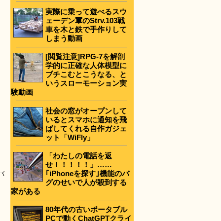
実際に乗って遊べるスウ
ェーデン軍のStrv.103戦
車を木と鉄で手作りして
しまう動画
[閲覧注意]RPG-7を解剖
学的に正確な人体模型に
ブチこむとこうなる、と
いうスローモーション実
験動画
社会の窓がオープンして
いるとスマホに通知を飛
ばしてくれる自作ガジェ
ット「WiFly」
「わたしの電話を返
せ！！！！！」……
｢iPhoneを探す｣機能のバ
バ
グのせいで人が殺到する
家がある
80年代の古いポータブル
PCで動くChatGPTクライ