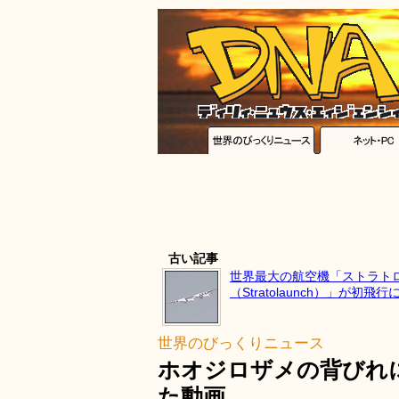
古い記事
世界最大の航空機「ストラト
（Stratolaunch）」が初飛行
世界のびっくりニュース
ホオジロザメの背びれ
た動画