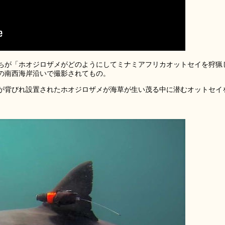
ちが「ホオジロザメがどのようにしてミナミアフリカオットセイを狩猟
の南西海岸沿いで撮影されてもの。
が背びれ設置されたホオジロザメが海草が生い茂る中に潜むオットセイ