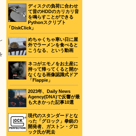
ディスクの負荷に合わせ
て昔のHDDのカリカリ音
を鳴らすことができる
Pythonスクリプト
「DiskClick」
し
めちゃくちゃ寒い日に屋
外でラーメンを食べると
こうなる、という動画
を
ネコがエモノをお土産に
持って帰ってくると開か
なくなる画像認識式ドア
「Flappie」
2023年、Daily News
Agency(DNA)で反響が最
も大きかった記事10選
現代のスタンダードとな
った「グロック」拳銃の
開発者、ガストン・グロ
ック氏が死去