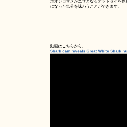
ホオジロザメがエサとなるオットセイを探
になった気分を味わうことができます。
動画はこちらから。
Shark cam reveals Great White Shark hun