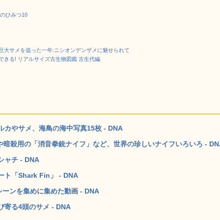
のひみつ10
巨大サメを追った一年:ニシオンデンザメに魅せられて
きる! リアルサイズ古生物図鑑 古生代編
やサメ、海鳥の海中写真15枚 - DNA
や暗殺用の「消音拳銃ナイフ」など、世界の珍しいナイフいろいろ - DN
チ - DNA
hark Fin」 - DNA
ーンを集めに集めた動画 - DNA
る4頭のサメ - DNA