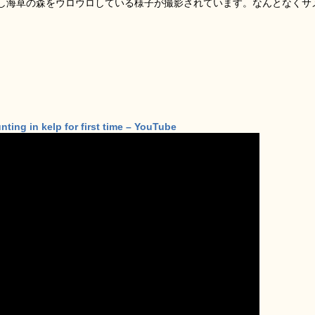
し海草の森をウロウロしている様子が撮影されています。なんとなくサ
ting in kelp for first time – YouTube