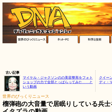
古い記事
マイケル・ジャクソンのの美容整形をフォト
クイー
ショップの力で全部とっぱらってみた……と
ディ・
いう動画
世界のびっくりニュース
榴弾砲の大音量で居眠りしている兵士
イタズラの動画