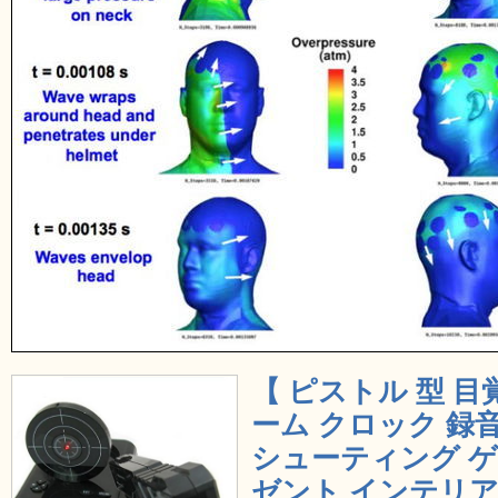
【 ピストル 型 目
ーム クロック 録音
シューティング ゲー
ゼント インテリア M