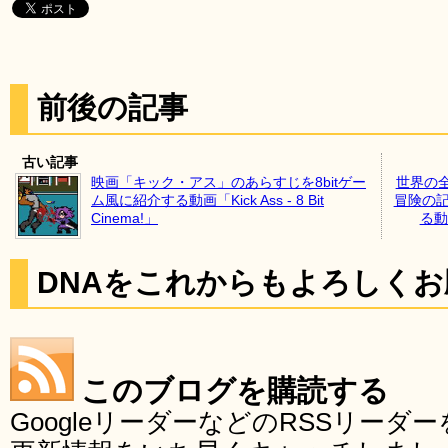
前後の記事
古い記事
映画「キック・アス」のあらすじを8bitゲー
世界の
ム風に紹介する動画「Kick Ass - 8 Bit
冒険の記
Cinema!」
る動画
DNAをこれからもよろしく
このブログを購読する
GoogleリーダーなどのRSSリー