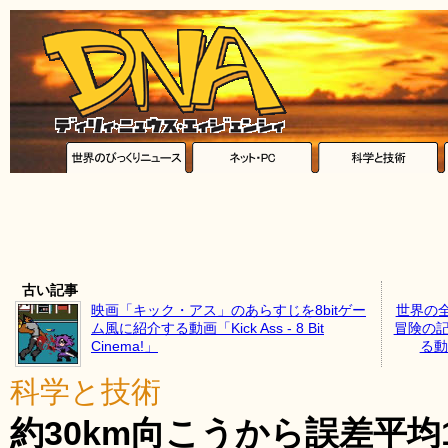
古い記事
映画「キック・アス」のあらすじを8bitゲー
世界の
ム風に紹介する動画「Kick Ass - 8 Bit
冒険の記
Cinema!」
る動画
科学と技術
約30km向こうから誤差平均1