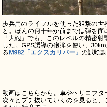
歩兵用のライフルを使った狙撃の世界
と。ほんの何十年か前までは弾を面
「大砲」でも、このレベルの精密射
した。GPS誘導の砲弾を使い、30k
る
M982「エクスカリバー」
の試験動
動画はこちらから。車やヘリコプタ
次々とブチ抜いていくのを見ると、