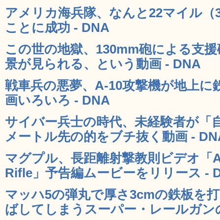
アメリカ海兵隊、なんと22マイル（
ことに成功 - DNA
この世の地獄、130mm砲による支
景が見られる、という動画 - DNA
戦車兵の悪夢、A-10攻撃機が地上
画いろいろ - DNA
サイバー兵士の時代、未経験者が「自
メートル先の的をブチ抜く動画 - DN
マグプル、長距離射撃教則ビデオ「Art Of 
Rifle」予告編ムービーをリリース - 
マッハ5の弾丸で厚さ3cmの鉄板を打
ばしてしまうスーパー・レールガンの動