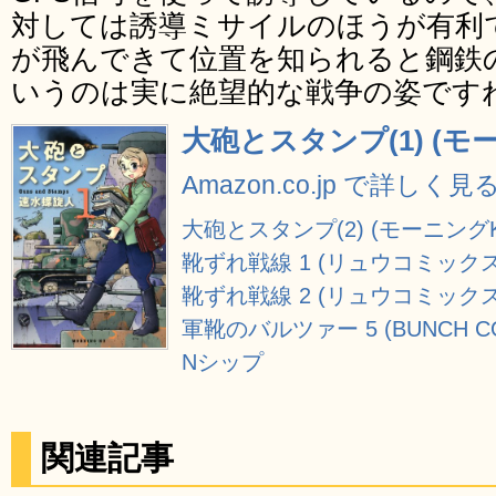
対しては誘導ミサイルのほうが有利
が飛んできて位置を知られると鋼鉄
いうのは実に絶望的な戦争の姿です
大砲とスタンプ(1) (モ
Amazon.co.jp で詳しく見
大砲とスタンプ(2) (モーニングK
靴ずれ戦線 1 (リュウコミックス
靴ずれ戦線 2 (リュウコミック
軍靴のバルツァー 5 (BUNCH CO
Nシップ
関連記事