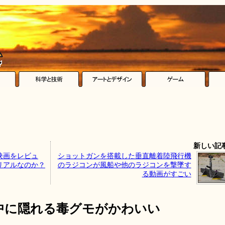
新しい記
映画をレビュ
ショットガンを搭載した垂直離着陸飛行機
リアルなのか？
のラジコンが風船や他のラジコンを撃墜す
る動画がすごい
中に隠れる毒グモがかわいい