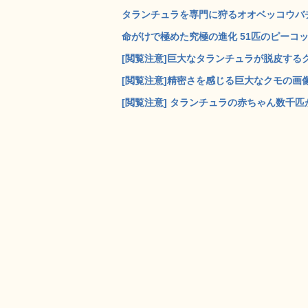
タランチュラを専門に狩るオオベッコウバチ
命がけで極めた究極の進化 51匹のピーコッ
[閲覧注意]巨大なタランチュラが脱皮するグ
[閲覧注意]精密さを感じる巨大なクモの画像い
[閲覧注意] タランチュラの赤ちゃん数千匹