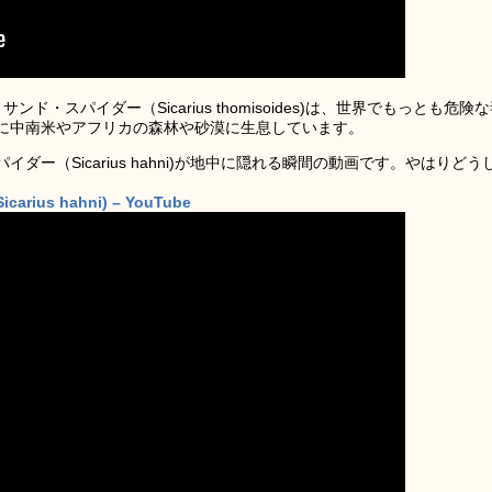
・スパイダー（Sicarius thomisoides)は、世界でもっとも危険
に中南米やアフリカの森林や砂漠に生息しています。
ー（Sicarius hahni)が地中に隠れる瞬間の動画です。やはりどう
Sicarius hahni) – YouTube