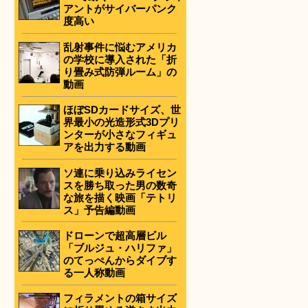
アントがサイバーパンク
度高い
乱射事件に悩むアメリカ
の学校に導入された「折
。
り畳み式防弾ルーム」の
動画
ほぼSDカードサイズ、世
界最小の光造形式3Dプリ
ンターが小さなフィギュ
アを出力する動画
ソ連に乗り込みライセン
スを勝ち取った男の数奇
な旅を描く映画「テトリ
ス」予告編動画
ドローンで超高層ビル
「ブルジュ・ハリファ」
のてっぺんからダイブす
る一人称動画
フィラメントの箱サイズ