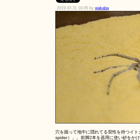
2019.03.31 16:05 by
wakaba
穴を掘って地中に隠れてる習性を持つイトグモ
spider）」。前脚2本を器用に使い砂