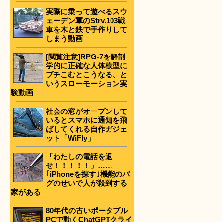
実際に乗って遊べるスウ
ェーデン軍のStrv.103戦
車を木と鉄で手作りして
しまう動画
[閲覧注意]RPG-7を解剖
学的に正確な人体模型に
ブチこむとこうなる、と
いうスローモーション実
験動画
社会の窓がオープンして
いるとスマホに通知を飛
ばしてくれる自作ガジェ
ット「WiFly」
「わたしの電話を返
せ！！！！！」……
｢iPhoneを探す｣機能のバ
グのせいで人が殺到する
家がある
80年代の古いポータブル
PCで動くChatGPTクライ