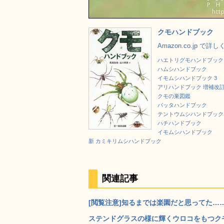
クモハンドブック
Amazon.co.jp で詳
ハエトリグモハンドブック
ハムシハンドブック
イモムシハンドブック 3
アリハンドブック 増補改
クモの巣図鑑
バッタハンドブック
テントウムシハンドブック
ハチハンドブック
イモムシハンドブック
新 カミキリムシハンドブック
関連記事
[閲覧注意]知るまでは楽園だと思ってた……
ステンドグラスの様に輝くウロコをもつクモの