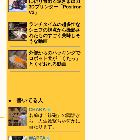
に折り畳める逆さま出力
3Dプリンター「Positron
V3」
ランチタイムの超多忙な
シェフの視点から撮影さ
れたものすごく美味しそ
うな動画
外部からのハッキングで
ロボット犬が「くたっ」
とくずおれる動画
● 書いてる人
CHAKA
名前は「鉄砲」の隠語か
ら。人生数撃ちゃ何かに
当たります。
WAPPA