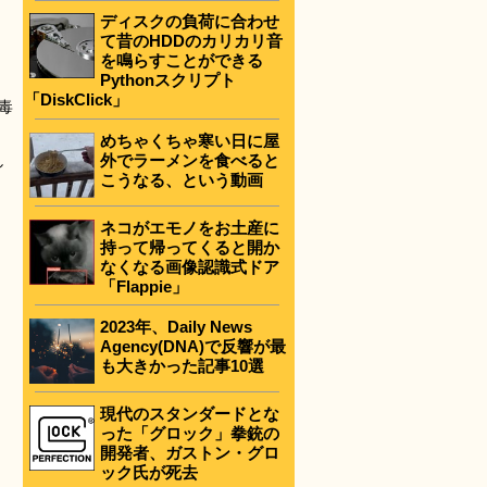
ディスクの負荷に合わせ
て昔のHDDのカリカリ音
を鳴らすことができる
Pythonスクリプト
「DiskClick」
な毒
めちゃくちゃ寒い日に屋
外でラーメンを食べると
し
こうなる、という動画
ネコがエモノをお土産に
持って帰ってくると開か
なくなる画像認識式ドア
「Flappie」
2023年、Daily News
Agency(DNA)で反響が最
も大きかった記事10選
現代のスタンダードとな
った「グロック」拳銃の
開発者、ガストン・グロ
ック氏が死去