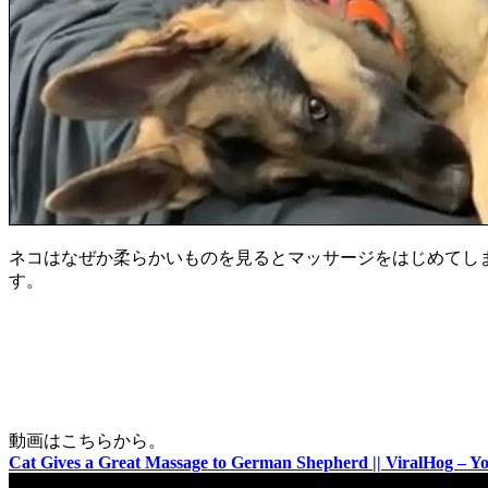
ネコはなぜか柔らかいものを見るとマッサージをはじめてし
す。
動画はこちらから。
Cat Gives a Great Massage to German Shepherd || ViralHog – 