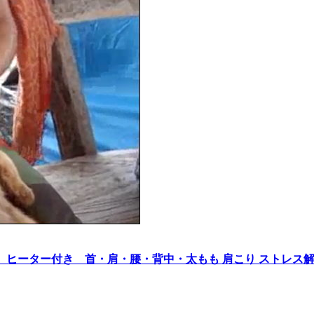
器 ヒーター付き 首・肩・腰・背中・太もも 肩こり ストレス