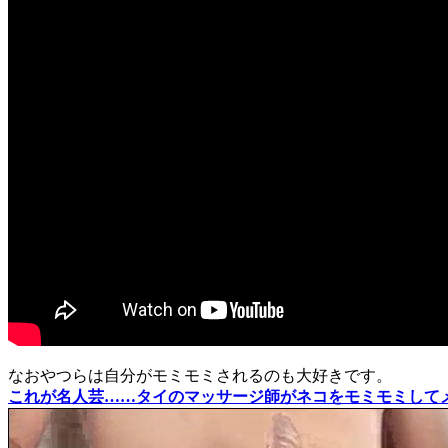
なおやつらは自分がモミモミされるのも大好きです。
これが名人芸……タイのマッサージ師がネコをモミモミしてメロ