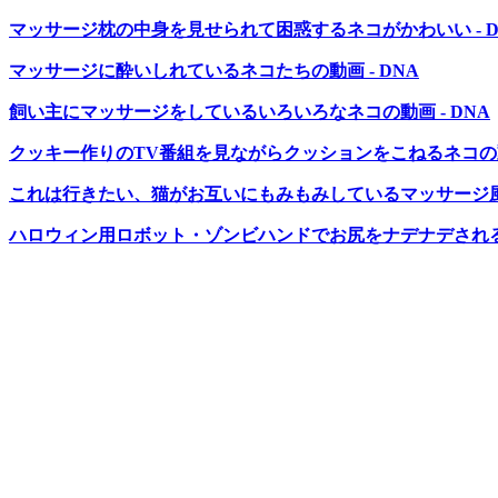
マッサージ枕の中身を見せられて困惑するネコがかわいい - D
マッサージに酔いしれているネコたちの動画 - DNA
飼い主にマッサージをしているいろいろなネコの動画 - DNA
クッキー作りのTV番組を見ながらクッションをこねるネコの動画
これは行きたい、猫がお互いにもみもみしているマッサージ風動
ハロウィン用ロボット・ゾンビハンドでお尻をナデナデされるの