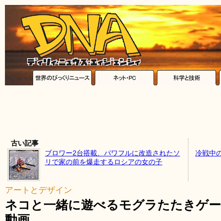
古い記事
ブロワー2台搭載、パワフルに改造されたソ
冷戦中
リで家の前を爆走するロシアの女の子
アートとデザイン
ネコと一緒に遊べるモグラたたきゲー
動画