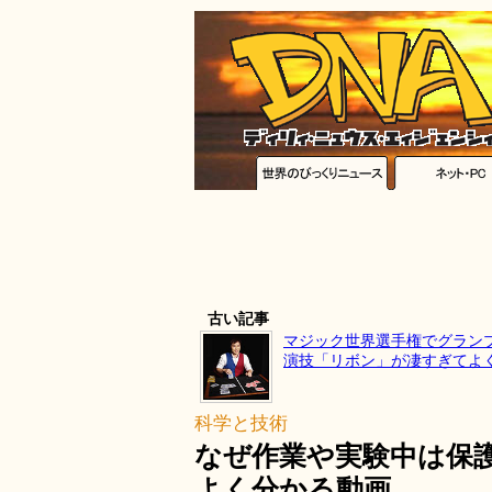
古い記事
マジック世界選手権でグラン
演技「リボン」が凄すぎてよ
科学と技術
なぜ作業や実験中は保
よく分かる動画