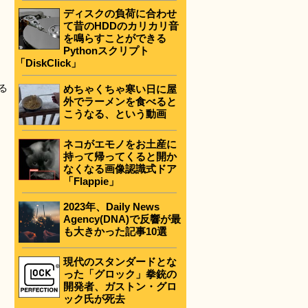
ディスクの負荷に合わせ
て昔のHDDのカリカリ音
を鳴らすことができる
Pythonスクリプト
「DiskClick」
る
めちゃくちゃ寒い日に屋
外でラーメンを食べると
こうなる、という動画
ネコがエモノをお土産に
持って帰ってくると開か
なくなる画像認識式ドア
「Flappie」
2023年、Daily News
Agency(DNA)で反響が最
も大きかった記事10選
現代のスタンダードとな
った「グロック」拳銃の
開発者、ガストン・グロ
ック氏が死去