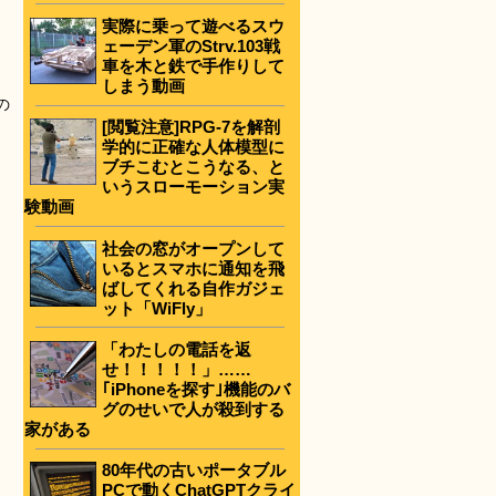
実際に乗って遊べるスウ
ェーデン軍のStrv.103戦
車を木と鉄で手作りして
しまう動画
の
[閲覧注意]RPG-7を解剖
学的に正確な人体模型に
ブチこむとこうなる、と
いうスローモーション実
験動画
社会の窓がオープンして
いるとスマホに通知を飛
ばしてくれる自作ガジェ
ット「WiFly」
「わたしの電話を返
せ！！！！！」……
｢iPhoneを探す｣機能のバ
グのせいで人が殺到する
家がある
80年代の古いポータブル
PCで動くChatGPTクライ