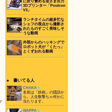
に折り畳める逆さま出力
3Dプリンター「Positron
V3」
ランチタイムの超多忙な
シェフの視点から撮影さ
れたものすごく美味しそ
うな動画
外部からのハッキングで
ロボット犬が「くたっ」
とくずおれる動画
● 書いてる人
CHAKA
名前は「鉄砲」の隠語か
ら。人生数撃ちゃ何かに
当たります。
か
WAPPA