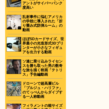
アントがサイバーパンク
度高い
乱射事件に悩むアメリカ
の学校に導入された「折
り畳み式防弾ルーム」の
動画
ほぼSDカードサイズ、世
界最小の光造形式3Dプリ
ンターが小さなフィギュ
アを出力する動画
ソ連に乗り込みライセン
スを勝ち取った男の数奇
な旅を描く映画「テトリ
ス」予告編動画
ドローンで超高層ビル
「ブルジュ・ハリファ」
のてっぺんからダイブす
る一人称動画
フィラメントの箱サイズ