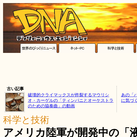
古い記事
破壊的クライマックスが炸裂するマウリシ
あの「
オ・カーゲルの「ティンパニとオーケストラ
に気づ
のための協奏曲」の動画
科学と技術
アメリカ陸軍が開発中の「