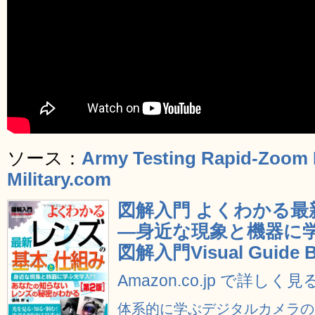
ソース：
Army Testing Rapid-Zoom R
Military.com
図解入門 よくわかる
―身近な現象と機器に学ぶ光
図解入門Visual Guide B
Amazon.co.jp で詳しく見
体系的に学ぶデジタルカメラのし