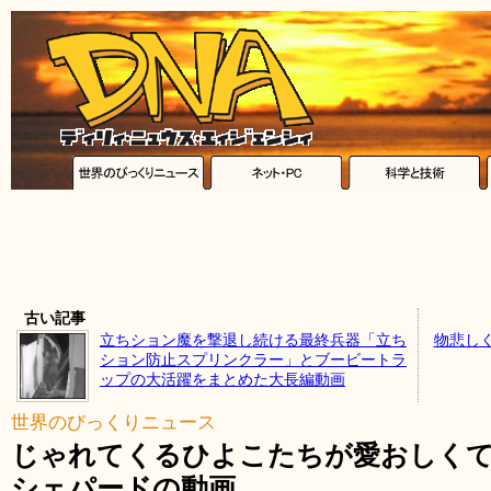
古い記事
立ちション魔を撃退し続ける最終兵器「立ち
物悲し
ション防止スプリンクラー」とブービートラ
ップの大活躍をまとめた大長編動画
世界のびっくりニュース
じゃれてくるひよこたちが愛おしく
シェパードの動画