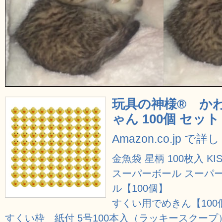
玩具の神様® かわ
ゃん 100個 セッ
Amazon.co.jp で
金魚袋 星柄 100枚入 KIS
スーパーボール スーパ
ル【100個】
すくい用でめきん【100
すくい枠 紙付 5号100本入（ラッキースクープ