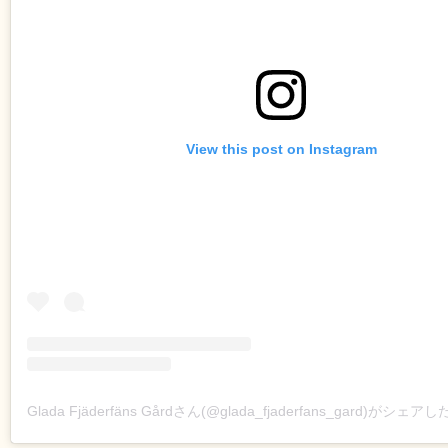
View this post on Instagram
Glada Fjäderfäns Gårdさん(@glada_fjaderfans_gard)がシェア