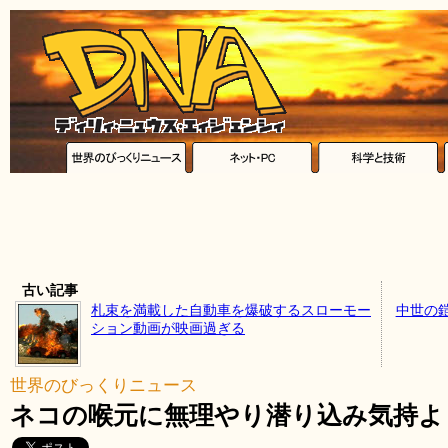
古い記事
札束を満載した自動車を爆破するスローモー
中世の
ション動画が映画過ぎる
世界のびっくりニュース
ネコの喉元に無理やり潜り込み気持よ