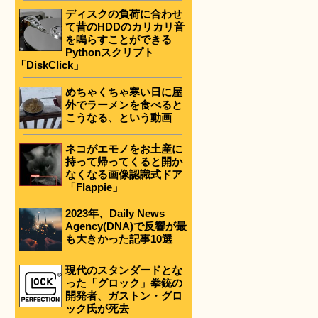
ディスクの負荷に合わせ
て昔のHDDのカリカリ音
を鳴らすことができる
Pythonスクリプト
「DiskClick」
めちゃくちゃ寒い日に屋
外でラーメンを食べると
こうなる、という動画
ネコがエモノをお土産に
持って帰ってくると開か
なくなる画像認識式ドア
「Flappie」
2023年、Daily News
Agency(DNA)で反響が最
も大きかった記事10選
現代のスタンダードとな
った「グロック」拳銃の
開発者、ガストン・グロ
ック氏が死去