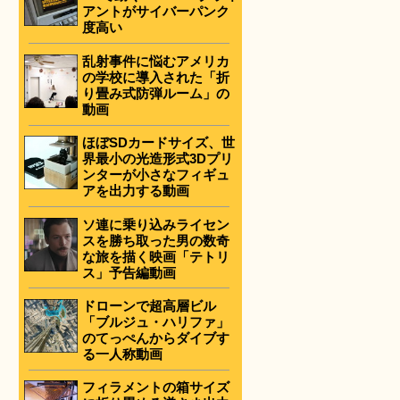
アントがサイバーパンク
度高い
乱射事件に悩むアメリカ
の学校に導入された「折
り畳み式防弾ルーム」の
動画
ほぼSDカードサイズ、世
界最小の光造形式3Dプリ
ンターが小さなフィギュ
アを出力する動画
ソ連に乗り込みライセン
スを勝ち取った男の数奇
な旅を描く映画「テトリ
ス」予告編動画
ドローンで超高層ビル
「ブルジュ・ハリファ」
のてっぺんからダイブす
る一人称動画
フィラメントの箱サイズ