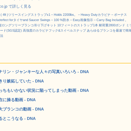
.co.jp で詳しく見る
g ( 4ft )ツリースイングストラップx1 – Holds 2200lbs。 – Heavy Dutyカラビナ – ボーナス
 Perfect forタイヤand Saucer Swings – 100 %防水 – Easy画像指示 – Carry Bag Included 。
ate超ロングツリーブランコ吊り下げキット 10フィートのストラップ1本 耐荷重2800ポンド ミ
ード(SGS認定) 高強度のカラビナフック&スイベルスナップ あらゆるブランコを最速で簡
法
リン・ジャンキーな人々の写真いろいろ - DNA
嫉妬していた - DNA
ちもいかない状況に陥ってしまった動画 - DNA
操る動画 - DNA
ランコの動画 - DNA
こうなる - DNA