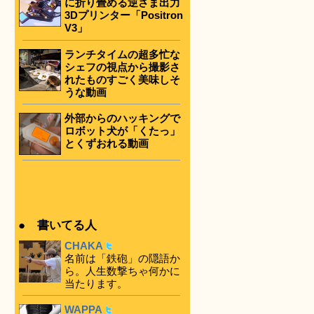
に折り畳める逆さま出力
3Dプリンター「Positron
V3」
ランチタイムの超多忙な
シェフの視点から撮影さ
れたものすごく美味しそ
うな動画
外部からのハッキングで
ロボット犬が「くたっ」
とくずおれる動画
● 書いてる人
CHAKA
名前は「鉄砲」の隠語か
ら。人生数撃ちゃ何かに
当たります。
WAPPA