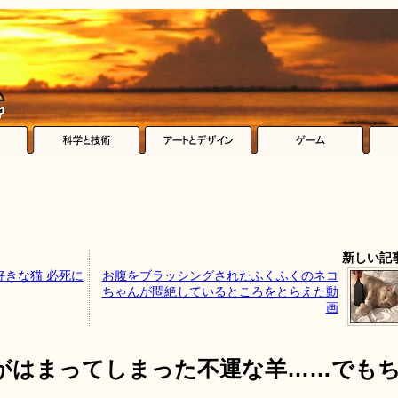
新しい記
きな猫 必死に
お腹をブラッシングされたふくふくのネコ
ちゃんが悶絶しているところをとらえた動
画
がはまってしまった不運な羊……でも