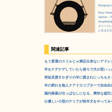
Amazon
Easy Han
Spinner –
StrapM
タリーグレ
に吊るす方
関連記事
もう普通のスリルじゃ満足出来ないアドレナ
羊をナデナデしていたら後ろで犬が思いっきり
突如見渡すかぎりの羊に囲まれにっちもさっ
羊の群れを無人クアドロコプターで自由自在に
脳内麻薬が出っぱなしになる、爽快な超巨大ブ
心優しい小型のテリアが牧羊犬をやってみると