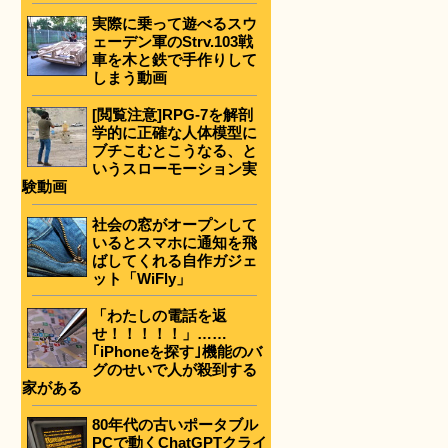
実際に乗って遊べるスウ
ェーデン軍のStrv.103戦
車を木と鉄で手作りして
しまう動画
[閲覧注意]RPG-7を解剖
学的に正確な人体模型に
ブチこむとこうなる、と
いうスローモーション実
験動画
社会の窓がオープンして
いるとスマホに通知を飛
ばしてくれる自作ガジェ
ット「WiFly」
「わたしの電話を返
せ！！！！！」……
｢iPhoneを探す｣機能のバ
グのせいで人が殺到する
家がある
80年代の古いポータブル
PCで動くChatGPTクライ