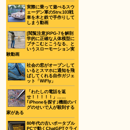
実際に乗って遊べるスウ
ェーデン軍のStrv.103戦
車を木と鉄で手作りして
しまう動画
[閲覧注意]RPG-7を解剖
学的に正確な人体模型に
ブチこむとこうなる、と
いうスローモーション実
験動画
社会の窓がオープンして
いるとスマホに通知を飛
ばしてくれる自作ガジェ
ット「WiFly」
「わたしの電話を返
せ！！！！！」……
｢iPhoneを探す｣機能のバ
グのせいで人が殺到する
家がある
80年代の古いポータブル
PCで動くChatGPTクライ