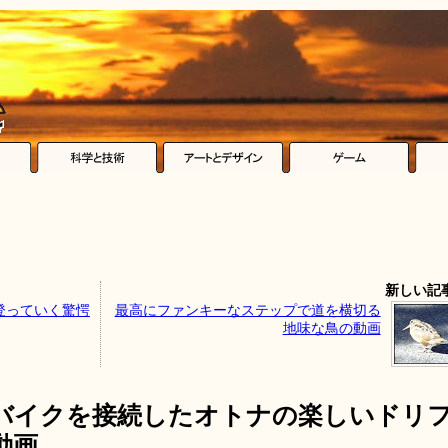
新しい記
登っていく驚愕
最高にファンキーなステップで道を横切る
地味な鳥の動画
バイクを接続したオトナの楽しいドリ
動画