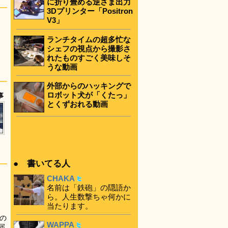
に折り畳める逆さま出力
3Dプリンター「Positron
V3」
ランチタイムの超多忙な
シェフの視点から撮影さ
れたものすごく美味しそ
うな動画
外部からのハッキングで
ロボット犬が「くたっ」
事
とくずおれる動画
● 書いてる人
CHAKA
名前は「鉄砲」の隠語か
ら。人生数撃ちゃ何かに
当たります。
の
WAPPA
届