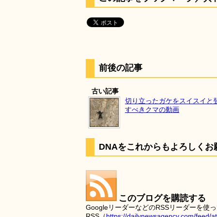
前後の記事
古い記事
切り立ったガケをスイスイと
すべきクマの動画
DNAをこれからもよろしくお
このブログを購読する
GoogleリーダーなどのRSSリーダー
RSS（
https://dailynewsagency.com/feed/a