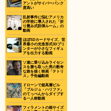
アントがサイバーパンク
度高い
乱射事件に悩むアメリカ
の学校に導入された「折
り畳み式防弾ルーム」の
動画
ほぼSDカードサイズ、世
界最小の光造形式3Dプリ
ンターが小さなフィギュ
アを出力する動画
ソ連に乗り込みライセン
スを勝ち取った男の数奇
な旅を描く映画「テトリ
ス」予告編動画
ドローンで超高層ビル
「ブルジュ・ハリファ」
のてっぺんからダイブす
る一人称動画
フィラメントの箱サイズ