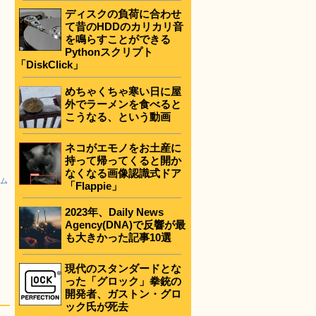
ディスクの負荷に合わせ
て昔のHDDのカリカリ音
を鳴らすことができる
Pythonスクリプト
「DiskClick」
めちゃくちゃ寒い日に屋
外でラーメンを食べると
こうなる、という動画
ネコがエモノをお土産に
持って帰ってくると開か
なくなる画像認識式ドア
アム
「Flappie」
2023年、Daily News
Agency(DNA)で反響が最
も大きかった記事10選
現代のスタンダードとな
った「グロック」拳銃の
開発者、ガストン・グロ
ック氏が死去