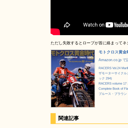
ただし失敗するとロープが首に絡まってネ
モトクロス黄金時代
Amazon.co.jp
RACERS Vol.24 Mar
ザモーターサイクルク
ック 294)
RACERS volume
Complete Book of Fla
ブルース・ブラウン・
関連記事