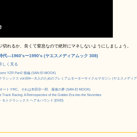
ジ切れるか、良くて窒息なので絶対にマネしないようにしましょう。
―1960’sー1990’s (ヤエスメディアムック 308)
 で詳しく見る
lboro YZR Part2 後編 (SAN-EI MOOK)
ラシックス vol.004―大人のためのプレミアムモーターサイクルマガジン (ヤエスメディ
 17 オートマRC。それは本田宗一郎、最後の夢 (SAN-EI MOOK)
t Track Racing: A Retrospective of the Golden Era into the Seventies
モトクラシックス ヘア＆ハウンド [DVD]