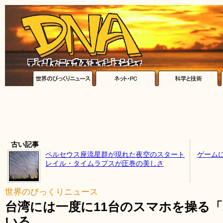
古い記事
ペルセウス座流星群が現れた夜空のスタート
ゲーム
レイル・タイムラプスが圧巻の美しさ
世界のびっくりニュース
台湾には一度に11台のスマホを操る「
いる