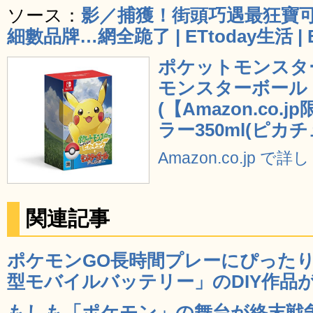
ソース：
影／捕獲！街頭巧遇最狂寶可
細數品牌…網全跪了 | ETtoday生活 | 
ポケットモンスター L
モンスターボール Pl
(【Amazon.co
ラー350ml(ピカチュ
Amazon.co.jp で
関連記事
ポケモンGO長時間プレーにぴった
型モバイルバッテリー」のDIY作品が登
もしも「ポケモン」の舞台が終末戦