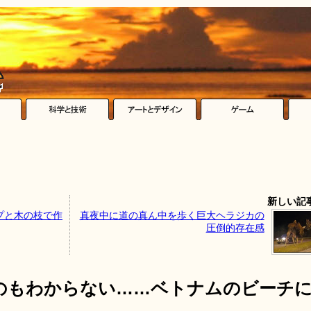
新しい記
プと木の枝で作
真夜中に道の真ん中を歩く巨大ヘラジカの
圧倒的存在感
のもわからない……ベトナムのビーチ