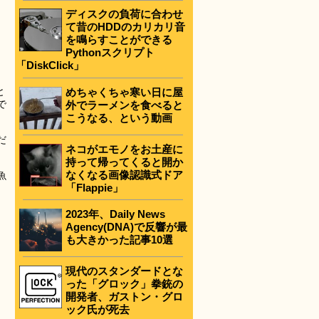
ディスクの負荷に合わせ
て昔のHDDのカリカリ音
を鳴らすことができる
Pythonスクリプト
「DiskClick」
と
めちゃくちゃ寒い日に屋
で
外でラーメンを食べると
こうなる、という動画
だ
ネコがエモノをお土産に
持って帰ってくると開か
なくなる画像認識式ドア
魚
「Flappie」
2023年、Daily News
Agency(DNA)で反響が最
も大きかった記事10選
現代のスタンダードとな
った「グロック」拳銃の
開発者、ガストン・グロ
ック氏が死去