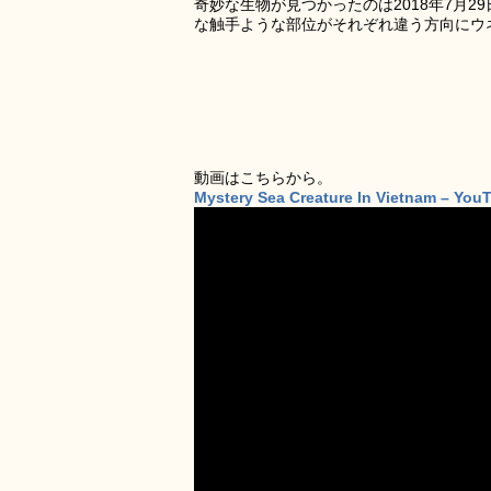
奇妙な生物が見つかったのは2018年7月
な触手ような部位がそれぞれ違う方向にウ
動画はこちらから。
Mystery Sea Creature In Vietnam – You