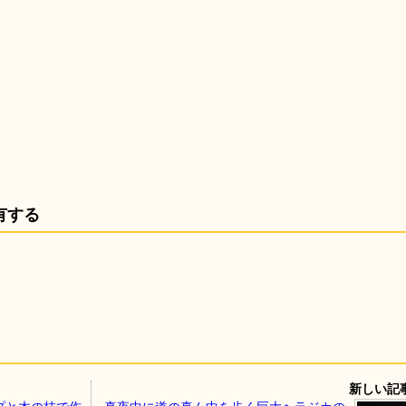
有する
新しい記