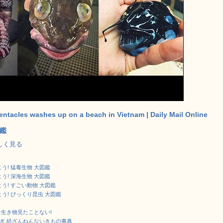
tentacles washes up on a beach in Vietnam | Daily Mail Online
鑑
で詳しく見る
う! 猛毒生物 大図鑑
う! 深海生物 大図鑑
う! すごい動物 大図鑑
う! びっくり昆虫 大図鑑
な生き物見たことない!
しぎ 続ざんねんないきもの事典