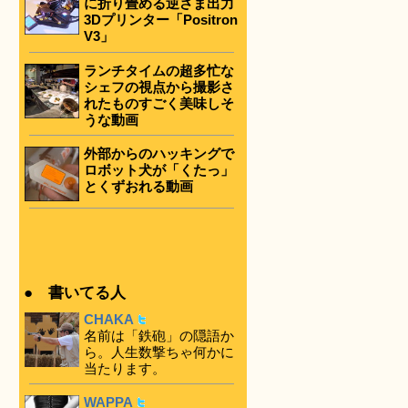
に折り畳める逆さま出力
3Dプリンター「Positron
V3」
ランチタイムの超多忙な
シェフの視点から撮影さ
れたものすごく美味しそ
うな動画
外部からのハッキングで
ロボット犬が「くたっ」
とくずおれる動画
● 書いてる人
CHAKA
名前は「鉄砲」の隠語か
ら。人生数撃ちゃ何かに
当たります。
WAPPA