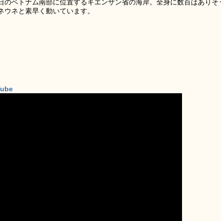
29日のベトナム南部に位置するキエンザン省の海岸。全身に数百はありそ
ネウネと素早く動いています。
Tube