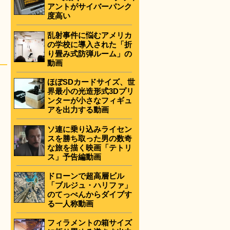
アントがサイバーパンク
度高い
乱射事件に悩むアメリカ
の学校に導入された「折
り畳み式防弾ルーム」の
動画
」
ほぼSDカードサイズ、世
界最小の光造形式3Dプリ
ンターが小さなフィギュ
アを出力する動画
ソ連に乗り込みライセン
スを勝ち取った男の数奇
な旅を描く映画「テトリ
ス」予告編動画
ドローンで超高層ビル
「ブルジュ・ハリファ」
のてっぺんからダイブす
る一人称動画
フィラメントの箱サイズ