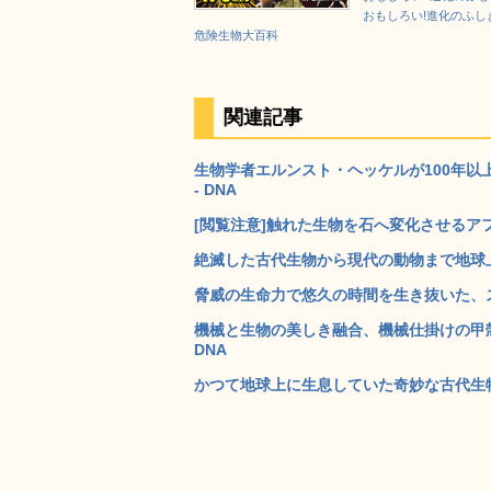
おもしろい!進化のふし
危険生物大百科
関連記事
生物学者エルンスト・ヘッケルが100年以上前に
- DNA
[閲覧注意]触れた生物を石へ変化させるアフ
絶滅した古代生物から現代の動物まで地球上の
脅威の生命力で悠久の時間を生き抜いた、スー
機械と生物の美しき融合、機械仕掛けの甲殻類を古い
DNA
かつて地球上に生息していた奇妙な古代生物の