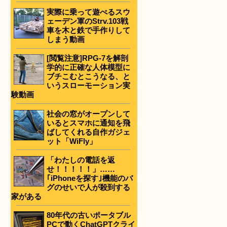
実際に乗って遊べるスウ
ェーデン軍のStrv.103戦
車を木と鉄で手作りして
しまう動画
[閲覧注意]RPG-7を解剖
学的に正確な人体模型に
ブチこむとこうなる、と
いうスローモーション実
験動画
社会の窓がオープンして
いるとスマホに通知を飛
ばしてくれる自作ガジェ
ット「WiFly」
「わたしの電話を返
せ！！！！！」……
｢iPhoneを探す｣機能のバ
グのせいで人が殺到する
家がある
80年代の古いポータブル
PCで動くChatGPTクライ