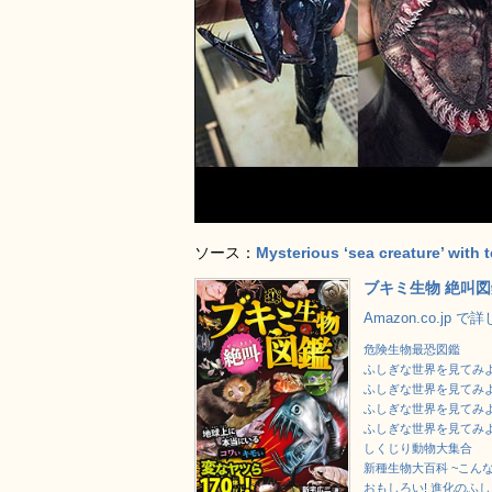
ソース：
Mysterious ‘sea creature’ with 
ブキミ生物 絶叫図
Amazon.co.jp 
危険生物最恐図鑑
ふしぎな世界を見てみよ
ふしぎな世界を見てみよ
ふしぎな世界を見てみよ
ふしぎな世界を見てみよ
しくじり動物大集合
新種生物大百科 ~こん
おもしろい! 進化のふ