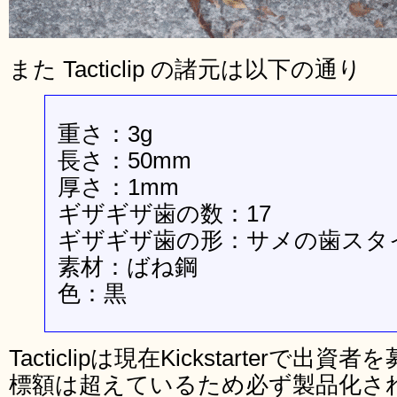
また Tacticlip の諸元は以下の通り
重さ：3g
長さ：50mm
厚さ：1mm
ギザギザ歯の数：17
ギザギザ歯の形：サメの歯スタ
素材：ばね鋼
色：黒
Tacticlipは現在Kickstarter
標額は超えているため必ず製品化され