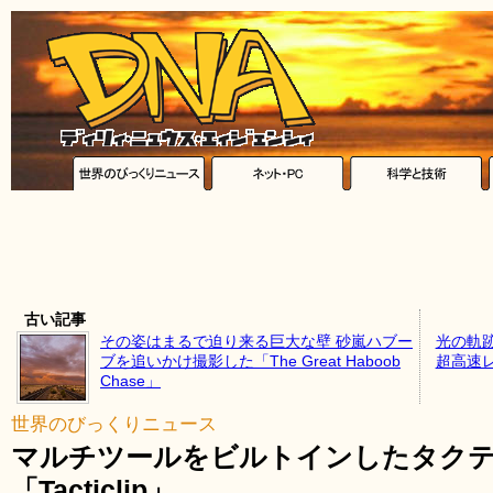
古い記事
その姿はまるで迫り来る巨大な壁 砂嵐ハブー
光の軌
ブを追いかけ撮影した「The Great Haboob
超高速
Chase」
世界のびっくりニュース
マルチツールをビルトインしたタク
「Tacticlip」