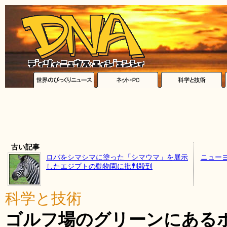
古い記事
ロバをシマシマに塗った「シマウマ」を展示
ニュー
したエジプトの動物園に批判殺到
科学と技術
ゴルフ場のグリーンにある