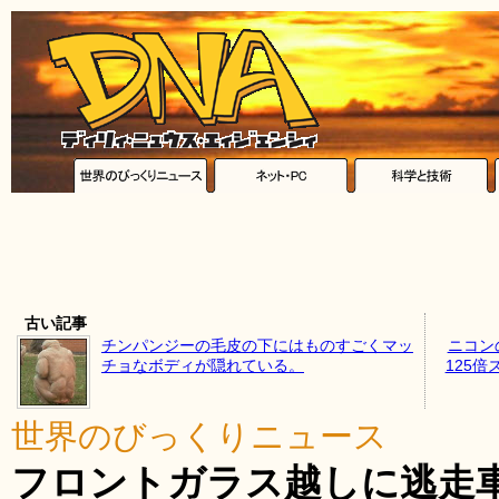
古い記事
チンパンジーの毛皮の下にはものすごくマッ
ニコンの
チョなボディが隠れている。
125
世界のびっくりニュース
フロントガラス越しに逃走車