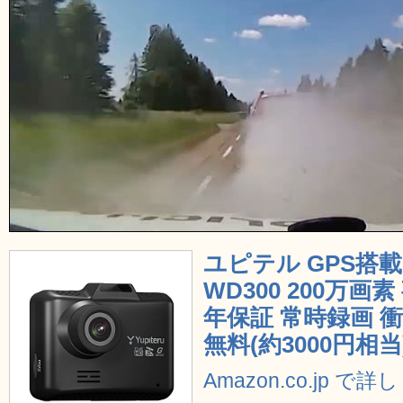
ユピテル GPS搭
WD300 200万画
年保証 常時録画 
無料(約3000円相当
Amazon.co.jp で