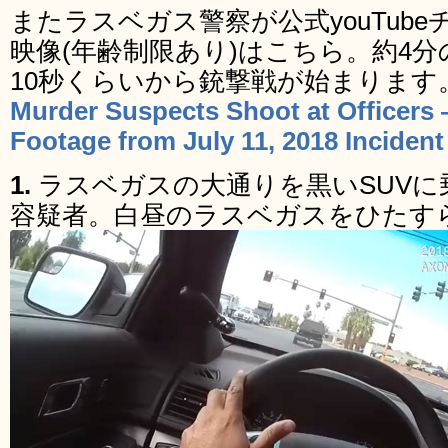
またラスベガス警察が公式youTub
映像(年齢制限あり)はこちら。約4
10秒くらいから銃撃戦が始まります
Murder Suspects Shoot at Officer
Footage from July 11, 2018 Inciden
1.
ラスベガスの大通りを黒いSUV
容疑者。白昼のラスベガスをひたす