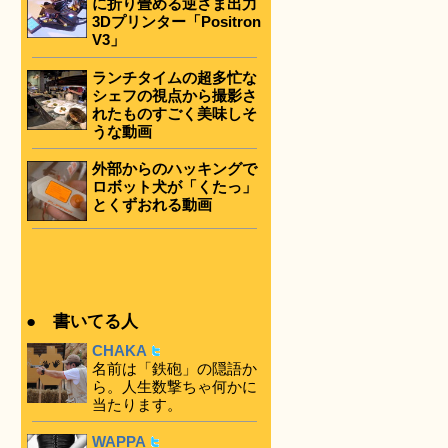
に折り畳める逆さま出力
3Dプリンター「Positron
V3」
ランチタイムの超多忙な
シェフの視点から撮影さ
れたものすごく美味しそ
うな動画
外部からのハッキングで
ロボット犬が「くたっ」
とくずおれる動画
● 書いてる人
CHAKA
名前は「鉄砲」の隠語か
ら。人生数撃ちゃ何かに
当たります。
WAPPA