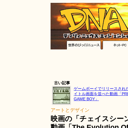
古い記事
ゲームボーイでリリースされ
イトル画面を並べた動画「PRESS
GAME BOY」
アートとデザイン
映画の「チェイスシー
動画「The Evolution O