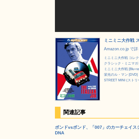
ミニミニ大作戦 ス
Amazon.co.jp 
ミニミニ大作戦 コレクタ
クラシック・ミニマガジン
ミニミニ大作戦 [Blu-ra
栄光のル・マン [DVD]
STREET MINI (スト
関連記事
ボンドvsボンド、「007」のカーチェイ
DNA