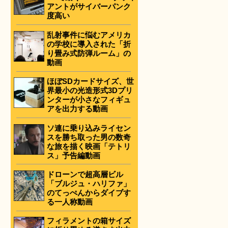
アントがサイバーパンク
度高い
乱射事件に悩むアメリカ
の学校に導入された「折
り畳み式防弾ルーム」の
動画
ほぼSDカードサイズ、世
界最小の光造形式3Dプリ
ンターが小さなフィギュ
アを出力する動画
ソ連に乗り込みライセン
スを勝ち取った男の数奇
な旅を描く映画「テトリ
ス」予告編動画
ドローンで超高層ビル
「ブルジュ・ハリファ」
のてっぺんからダイブす
る一人称動画
フィラメントの箱サイズ