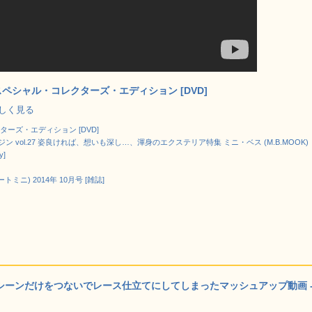
ペシャル・コレクターズ・エディション [DVD]
で詳しく見る
ーズ・エディション [DVD]
 vol.27 姿良ければ、想いも深し…、渾身のエクステリア特集 ミニ・ベス (M.B.MOOK)
y]
リートミニ) 2014年 10月号 [雑誌]
スシーンだけをつないでレース仕立てにしてしまったマッシュアップ動画 