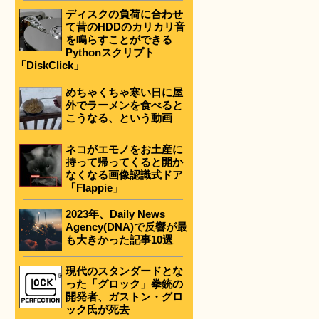
ディスクの負荷に合わせ
て昔のHDDのカリカリ音
を鳴らすことができる
Pythonスクリプト
「DiskClick」
めちゃくちゃ寒い日に屋
外でラーメンを食べると
こうなる、という動画
ネコがエモノをお土産に
持って帰ってくると開か
なくなる画像認識式ドア
「Flappie」
2023年、Daily News
Agency(DNA)で反響が最
も大きかった記事10選
現代のスタンダードとな
った「グロック」拳銃の
開発者、ガストン・グロ
ック氏が死去