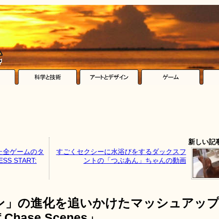
新しい記
た全ゲームのタ
すごくセクシーに水浴びをするダックスフ
 START:
ントの「つぶあん」ちゃんの動画
ン」の進化を追いかけたマッシュアッ
f Chase Scenes」