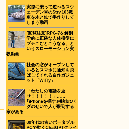
実際に乗って遊べるスウ
ェーデン軍のStrv.103戦
車を木と鉄で手作りして
しまう動画
[閲覧注意]RPG-7を解剖
学的に正確な人体模型に
ブチこむとこうなる、と
いうスローモーション実
験動画
社会の窓がオープンして
いるとスマホに通知を飛
ばしてくれる自作ガジェ
ット「WiFly」
「わたしの電話を返
せ！！！！！」……
｢iPhoneを探す｣機能のバ
グのせいで人が殺到する
家がある
-
80年代の古いポータブル
PCで動くChatGPTクライ