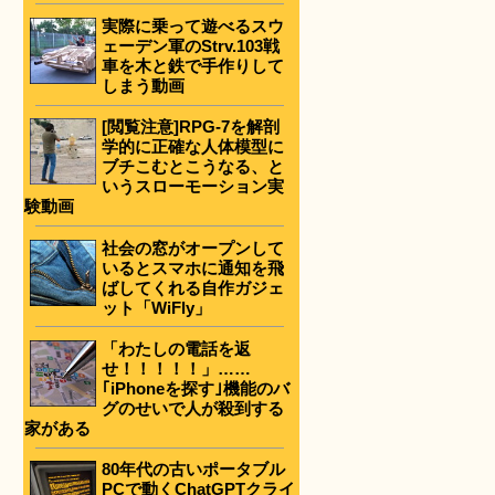
実際に乗って遊べるスウ
ェーデン軍のStrv.103戦
車を木と鉄で手作りして
しまう動画
[閲覧注意]RPG-7を解剖
学的に正確な人体模型に
ブチこむとこうなる、と
いうスローモーション実
験動画
社会の窓がオープンして
いるとスマホに通知を飛
ばしてくれる自作ガジェ
ット「WiFly」
「わたしの電話を返
せ！！！！！」……
｢iPhoneを探す｣機能のバ
グのせいで人が殺到する
家がある
80年代の古いポータブル
PCで動くChatGPTクライ