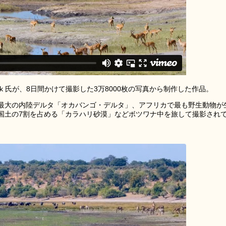
rbank 氏が、8日間かけて撮影した3万8000枚の写真から制作した作品。
世界最大の内陸デルタ「オカバンゴ・デルタ」、アフリカで最も野生動物が
国土の7割を占める「カラハリ砂漠」などボツワナ中を旅して撮影され