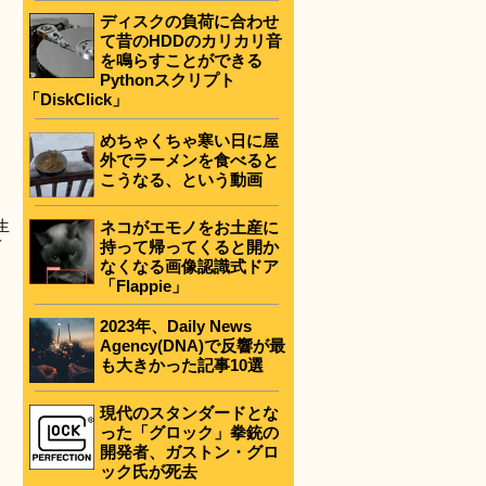
ディスクの負荷に合わせ
て昔のHDDのカリカリ音
を鳴らすことができる
Pythonスクリプト
「DiskClick」
めちゃくちゃ寒い日に屋
外でラーメンを食べると
こうなる、という動画
生
ネコがエモノをお土産に
て
持って帰ってくると開か
なくなる画像認識式ドア
「Flappie」
2023年、Daily News
Agency(DNA)で反響が最
も大きかった記事10選
現代のスタンダードとな
った「グロック」拳銃の
開発者、ガストン・グロ
ック氏が死去