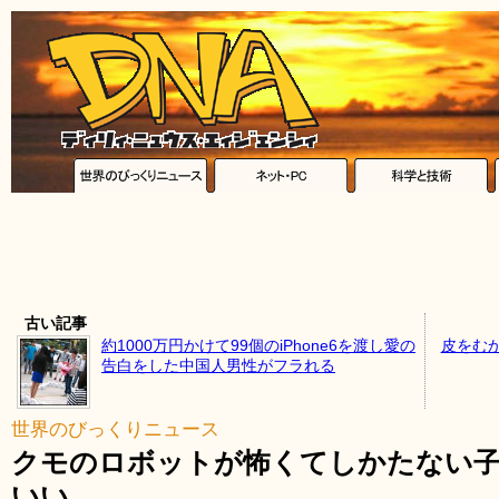
古い記事
約1000万円かけて99個のiPhone6を渡し愛の
皮をむ
告白をした中国人男性がフラれる
世界のびっくりニュース
クモのロボットが怖くてしかたない
いい